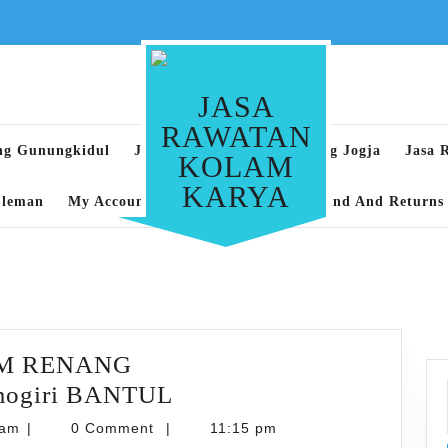
JASA
RAWATAN
ng Gunungkidul
Jasa Rawatan Kolam Renang Jogja
Jasa 
KOLAM
KARYA
Sleman
My Account
Privacy Policy
Refund And Returns 
M RENANG
RAWATAN
ogiri BANTUL
RUTIN
karyarawatankolam
lam
|
0 Comment
|
11:15 pm