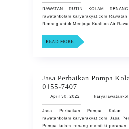
30,
2022
RAWATAN RUTIN KOLAM RENANG
rawatankolam.karyarakyat.com Rawatan
Renang untuk Menjaga Kualitas Air Rawat
READ
READ MORE
MORE
Jasa Perbaikan Pompa Kol
Jasa
0155-7407
Perbaikan
April
April 30, 2022
|
karyarawatanko
Pompa
30,
2022
Jasa Perbaikan Pompa Kolam 
Kolam
rawatankolam.karyarakyat.com Jasa P
Renang
Pompa kolam renang memiliki peranan y