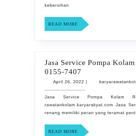
di
kebersihan
WUKIRSARI
0858-
READ
READ MORE
0155-
MORE
7407
Jasa Service Pompa Kolam
Jasa
0155-7407
Service
April
April 26, 2022
|
karyarawatanko
Pompa
26,
2022
Jasa Service Pompa Kolam R
Kolam
rawatankolam.karyarakyat.com Jasa S
Renang
renang memiliki peran yang teramat pent
di
Pandeman
READ
READ MORE
0858-