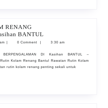
M RENANG
RAWATAN
sihan BANTUL
RUTIN
karyarawatankolam
lam
|
0 Comment
|
3:30 am
KOLAM
 BERPENGALAMAN DI Kasihan BANTUL –
RENANG
 Rutin Kolam Renang Bantul Rawatan Rutin Kolam
BERPENGALAMAN
an rutin kolam renang penting sekali untuk
DI
Kasihan
BANTUL