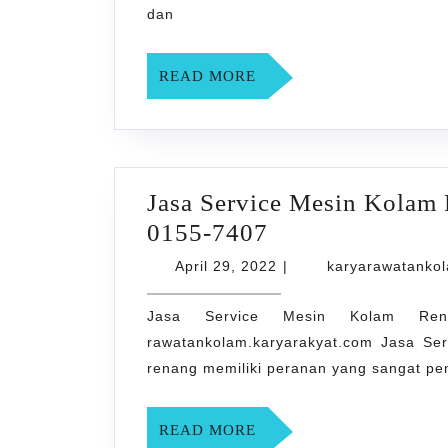
di
dan
Mancasan
0858-
READ
READ MORE
0155-
MORE
7407
Jasa Service Mesin Kolam 
Jasa
0155-7407
Service
April
April 29, 2022
|
karyarawatanko
Mesin
29,
2022
Jasa Service Mesin Kolam Ren
Kolam
rawatankolam.karyarakyat.com Jasa S
Renang
renang memiliki peranan yang sangat pen
di
Beran
READ
READ MORE
Kidul