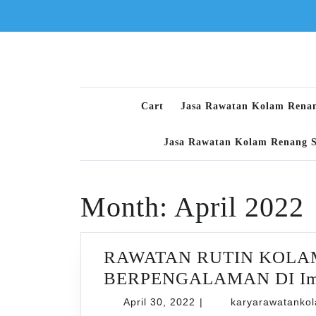
Skip
to
content
Cart
Jasa Rawatan Kolam Rena
Jasa Rawatan Kolam Renang 
Month:
April 2022
RAWATAN RUTIN KOLA
BERPENGALAMAN DI Im
April
April 30, 2022
|
karyarawatanko