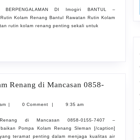
KOLAM
 BERPENGALAMAN DI Imogiri BANTUL –
RENANG
 Rutin Kolam Renang Bantul Rawatan Rutin Kolam
BERPENGALAMAN
an rutin kolam renang penting sekali untuk
DI
Imogiri
BANTUL
am Renang di Mancasan 0858-
karyarawatankolam
lam
|
0 Comment
|
9:35 am
Renang di Mancasan 0858-0155-7407 –
erbaikan Pompa Kolam Renang Sleman [/caption]
ang teramat penting dalam menjaga kualitas air