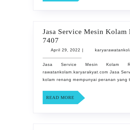
MORE
0858-
0155-
7407
Jasa Service Mesin Kolam
Jasa
7407
Service
April
April 29, 2022
|
karyarawatanko
Mesin
29,
2022
Jasa Service Mesin Kolam R
Kolam
rawatankolam.karyarakyat.com Jasa Ser
Renang
kolam renang mempunyai peranan yang te
di
Bokesan
READ
READ MORE
0858-
MORE
0155-
7407