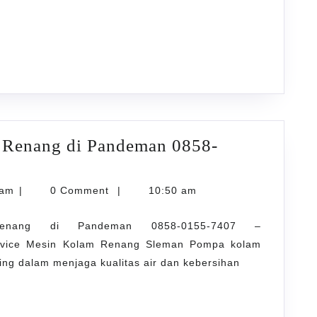
 Renang di Pandeman 0858-
karyarawatankolam
lam
|
0 Comment
|
10:50 am
enang di Pandeman 0858-0155-7407 –
ervice Mesin Kolam Renang Sleman Pompa kolam
ing dalam menjaga kualitas air dan kebersihan