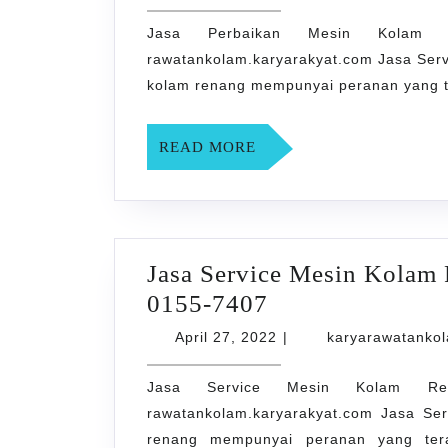
Mesin
28,
2022
Jasa Perbaikan Mesin Kolam 
Kolam
rawatankolam.karyarakyat.com Jasa Ser
Renang
kolam renang mempunyai peranan yang te
di
Majegan
READ
READ MORE
0858-
MORE
0155-
7407
Jasa Service Mesin Kola
Jasa
0155-7407
Service
April
April 27, 2022
|
karyarawatanko
Mesin
27,
2022
Jasa Service Mesin Kolam Re
Kolam
rawatankolam.karyarakyat.com Jasa S
Renang
renang mempunyai peranan yang tera