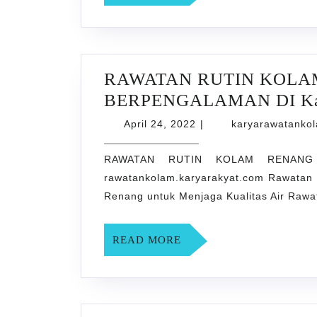
MORE
0155-
7407
RAWATAN RUTIN KOLA
BERPENGALAMAN DI Ka
April
April 24, 2022
|
karyarawatanko
24,
2022
RAWATAN RUTIN KOLAM RENANG
rawatankolam.karyarakyat.com Rawatan
Renang untuk Menjaga Kualitas Air Rawat
READ
READ MORE
MORE