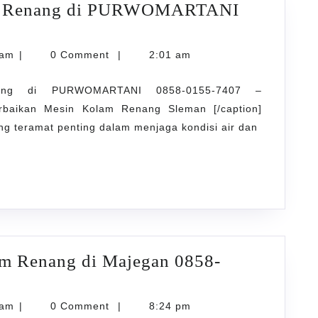
am Renang di PURWOMARTANI
karyarawatankolam
lam
|
0 Comment
|
2:01 am
ang di PURWOMARTANI 0858-0155-7407 –
erbaikan Mesin Kolam Renang Sleman [/caption]
ng teramat penting dalam menjaga kondisi air dan
ARTANI
am Renang di Majegan 0858-
karyarawatankolam
lam
|
0 Comment
|
8:24 pm