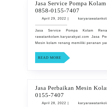
Jasa Service Pompa Kol
Jasa
0858-0155-7407
Service
April
April 29, 2022
|
karyarawatanko
29,
Pompa
2022
Jasa Service Pompa Kolam Ren
Kolam
rawatankolam.karyarakyat.com Jasa P
Renang
Mesin kolam renang memiliki peranan ya
di
PURWOM
READ
READ MORE
0858-
MORE
0155-
7407
Jasa Perbaikan Mesin Kol
Jasa
0155-7407
Perbaikan
April
April 28, 2022
|
karyarawatanko