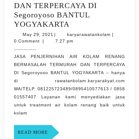
DAN TERPERCAYA DI
Segoroyoso BANTUL
JASA
YOGYAKARTA
PENJERNIHAN
May
karyarawata
May 29, 2021
|
karyarawatankolam
|
29,
AIR
0 Comment
|
7:27 pm
2021
KOLAM
JASA PENJERNIHAN AIR KOLAM RENANG
RENANG
BERMASALAH TERMURAH DAN TERPERCAYA
BERMASALAH
DI Segoroyoso BANTUL YOGYAKARTA – hanya
TERMURAH
di rawatankolam.karyarakyat.com
DAN
WA/TELP. 081225723489/0895410577613 / 0858
TERPERCAYA
01557407 Layanan kami menyediakan jasa
untuk treatment air kolam renang baik untuk
DI
kolam
Segoroyoso
BANTUL
READ
READ MORE
YOGYAKARTA
MORE