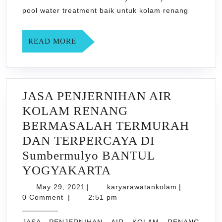
pool water treatment baik untuk kolam renang
DI
Argomuly
READ
READ MORE
BANTUL
MORE
YOGYAK
JASA PENJERNIHAN AIR
KOLAM RENANG
BERMASALAH TERMURAH
DAN TERPERCAYA DI
Sumbermulyo BANTUL
JASA
YOGYAKARTA
PENJERNIHAN
May
karyarawata
May 29, 2021
|
karyarawatankolam
|
29,
AIR
0 Comment
|
2:51 pm
2021
KOLAM
JASA PENJERNIHAN AIR KOLAM RENANG