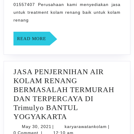
TERPER
01557407 Perusahaan kami menyediakan jasa
untuk treatment kolam renang baik untuk kolam
DI
renang
Ringinhar
BANTUL
READ
READ MORE
YOGYAK
MORE
JASA PENJERNIHAN AIR
KOLAM RENANG
BERMASALAH TERMURAH
DAN TERPERCAYA DI
Trimulyo BANTUL
JASA
YOGYAKARTA
PENJERNIHAN
May
karyarawata
May 30, 2021
|
karyarawatankolam
|
30,
0 Comment
|
12:10 am