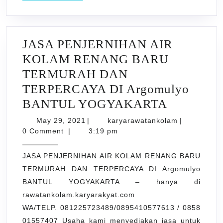
JASA PENJERNIHAN AIR
KOLAM RENANG BARU
TERMURAH DAN
TERPERCAYA DI Argomulyo
JASA
BANTUL YOGYAKARTA
PENJER
May
karyarawata
May 29, 2021
|
karyarawatankolam
|
29,
AIR
0 Comment
|
3:19 pm
2021
KOLAM
JASA PENJERNIHAN AIR KOLAM RENANG BARU
RENANG
TERMURAH DAN TERPERCAYA DI Argomulyo
BARU
BANTUL YOGYAKARTA – hanya di
TERMUR
rawatankolam.karyarakyat.com
DAN
WA/TELP. 081225723489/0895410577613 / 0858
TERPER
01557407 Usaha kami menyediakan jasa untuk