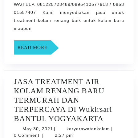
DAN
WA/TELP. 081225723489/0895410577613 / 0858
TERPER
01557407 Kami menyediakan jasa untuk
treatment kolam renang baik untuk kolam baru
DI
maupun
Bangunji
BANTUL
READ
READ MORE
YOGYAK
MORE
JASA TREATMENT AIR
KOLAM RENANG BARU
TERMURAH DAN
TERPERCAYA DI Wukirsari
JASA
BANTUL YOGYAKARTA
TREATM
May
karyarawata
May 30, 2021
|
karyarawatankolam
|
30,
AIR
0 Comment
|
2:27 pm