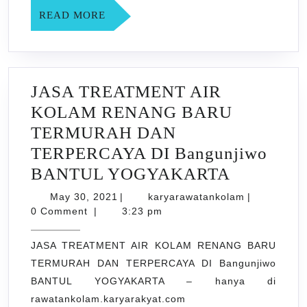
BANTUL
READ
READ MORE
YOGYAK
MORE
JASA TREATMENT AIR
KOLAM RENANG BARU
TERMURAH DAN
TERPERCAYA DI Bangunjiwo
JASA
BANTUL YOGYAKARTA
TREATM
May
karyarawata
May 30, 2021
|
karyarawatankolam
|
30,
AIR
0 Comment
|
3:23 pm
2021
KOLAM
JASA TREATMENT AIR KOLAM RENANG BARU
RENANG
TERMURAH DAN TERPERCAYA DI Bangunjiwo
BARU
BANTUL YOGYAKARTA – hanya di
TERMUR
rawatankolam.karyarakyat.com