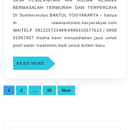
RENANG
BERMASALAH TERMURAH DAN TERPERCAYA
BERMASALAH
DI Sumbermulyo BANTUL YOGYAKARTA – hanya
TERMURAH
di rawatankolam.karyarakyat.com
DAN
WA/TELP. 081225723489/0895410577613 / 0858
TERPERCAYA
01557407 Usaha kami menyediakan jasa untuk
pool water treatment baik untuk kolam baru
DI
Sumbermulyo
READ
READ MORE
BANTUL
MORE
YOGYAKARTA
Posts
1
2
…
35
Next
pagination
Search