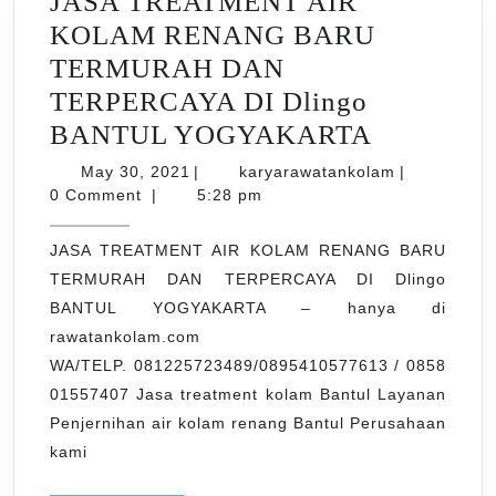
JASA TREATMENT AIR
KOLAM RENANG BARU
TERMURAH DAN
TERPERCAYA DI Dlingo
JASA
BANTUL YOGYAKARTA
TREATM
May
karyarawata
May 30, 2021
|
karyarawatankolam
|
30,
AIR
0 Comment
|
5:28 pm
2021
KOLAM
JASA TREATMENT AIR KOLAM RENANG BARU
RENANG
TERMURAH DAN TERPERCAYA DI Dlingo
BARU
BANTUL YOGYAKARTA – hanya di
TERMUR
rawatankolam.com
DAN
WA/TELP. 081225723489/0895410577613 / 0858
TERPER
01557407 Jasa treatment kolam Bantul Layanan
Penjernihan air kolam renang Bantul Perusahaan
DI
kami
Dlingo