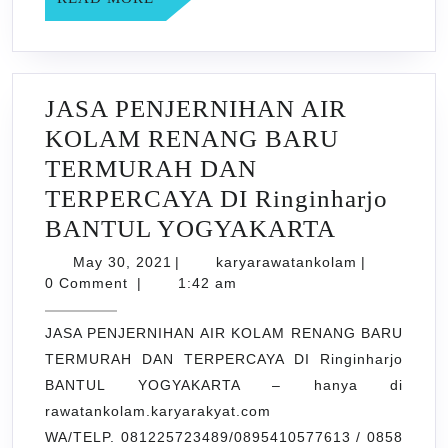
YOGYAKARTA
MORE
JASA PENJERNIHAN AIR
KOLAM RENANG BARU
TERMURAH DAN
TERPERCAYA DI Ringinharjo
JASA
BANTUL YOGYAKARTA
PENJER
May
karyarawata
May 30, 2021
|
karyarawatankolam
|
30,
AIR
0 Comment
|
1:42 am
2021
KOLAM
JASA PENJERNIHAN AIR KOLAM RENANG BARU
RENANG
TERMURAH DAN TERPERCAYA DI Ringinharjo
BARU
BANTUL YOGYAKARTA – hanya di
TERMUR
rawatankolam.karyarakyat.com
DAN
WA/TELP. 081225723489/0895410577613 / 0858