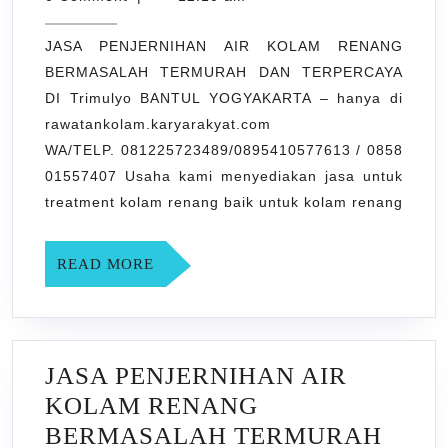
AIR
2021
KOLAM
JASA PENJERNIHAN AIR KOLAM RENANG
RENANG
BERMASALAH TERMURAH DAN TERPERCAYA
BERMASALAH
DI Trimulyo BANTUL YOGYAKARTA – hanya di
TERMURAH
rawatankolam.karyarakyat.com
DAN
WA/TELP. 081225723489/0895410577613 / 0858
TERPERCAYA
01557407 Usaha kami menyediakan jasa untuk
treatment kolam renang baik untuk kolam renang
DI
Trimulyo
READ
READ MORE
BANTUL
MORE
YOGYAKARTA
JASA PENJERNIHAN AIR
KOLAM RENANG
BERMASALAH TERMURAH