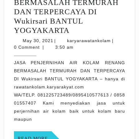
BERMASALAH TERMURAH
DAN TERPERCAYA DI
Wukirsari BANTUL
JASA
YOGYAKARTA
PENJERNIHAN
May
karyarawata
May 30, 2021
|
karyarawatankolam
|
30,
AIR
0 Comment
|
3:50 am
2021
KOLAM
JASA PENJERNIHAN AIR KOLAM RENANG
RENANG
BERMASALAH TERMURAH DAN TERPERCAYA
BERMASALAH
DI Wukirsari BANTUL YOGYAKARTA – hanya di
TERMURAH
rawatankolam.karyarakyat.com
DAN
WA/TELP. 081225723489/0895410577613 / 0858
TERPERCAYA
01557407 Kami menyediakan jasa untuk
perjernihan air kolam baik untuk kolam baru
DI
maupun
Wukirsari
BANTUL
READ
READ MORE