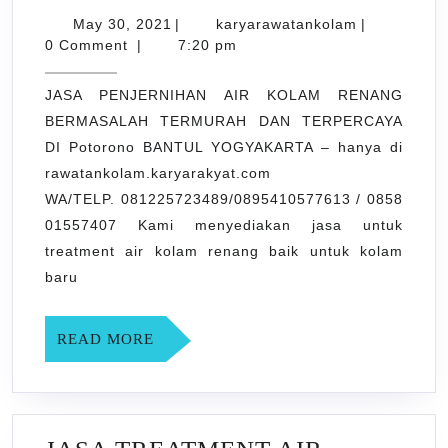
PENJERNIHAN
May
karyarawata
May 30, 2021
|
karyarawatankolam
|
30,
AIR
0 Comment
|
7:20 pm
2021
KOLAM
JASA PENJERNIHAN AIR KOLAM RENANG
RENANG
BERMASALAH TERMURAH DAN TERPERCAYA
BERMASALAH
DI Potorono BANTUL YOGYAKARTA – hanya di
TERMURAH
rawatankolam.karyarakyat.com
DAN
WA/TELP. 081225723489/0895410577613 / 0858
TERPERCAYA
01557407 Kami menyediakan jasa untuk
treatment air kolam renang baik untuk kolam
DI
baru
Potorono
BANTUL
READ
READ MORE
YOGYAKARTA
MORE