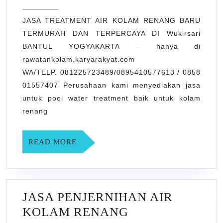
2021
KOLAM
JASA TREATMENT AIR KOLAM RENANG BARU
RENANG
TERMURAH DAN TERPERCAYA DI Wukirsari
BARU
BANTUL YOGYAKARTA – hanya di
TERMUR
rawatankolam.karyarakyat.com
DAN
WA/TELP. 081225723489/0895410577613 / 0858
TERPER
01557407 Perusahaan kami menyediakan jasa
untuk pool water treatment baik untuk kolam
DI
renang
Wukirsari
BANTUL
READ
READ MORE
YOGYAK
MORE
JASA PENJERNIHAN AIR
KOLAM RENANG