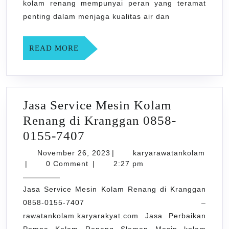
0858-
kolam renang mempunyai peran yang teramat
0155-
penting dalam menjaga kualitas air dan
7407
READ
READ MORE
MORE
Jasa Service Mesin Kolam
Renang di Kranggan 0858-
Jasa
0155-7407
Service
November
November 26, 2023
|
karyarawatankolam
karyarawatankolam
Mesin
26,
|
0 Comment
|
2:27 pm
2023
Kolam
Jasa Service Mesin Kolam Renang di Kranggan
Renang
0858-0155-7407 –
di
rawatankolam.karyarakyat.com Jasa Perbaikan
Kranggan
Pompa Kolam Renang Sleman Mesin kolam