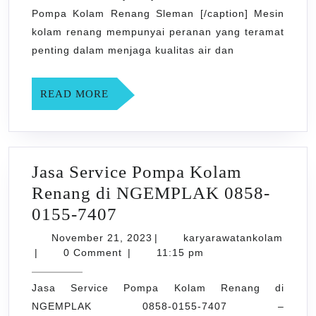
UMBULMARTANI
Pompa Kolam Renang Sleman [/caption] Mesin
0858-
kolam renang mempunyai peranan yang teramat
0155-
penting dalam menjaga kualitas air dan
7407
READ
READ MORE
MORE
Jasa Service Pompa Kolam
Renang di NGEMPLAK 0858-
Jasa
0155-7407
Service
November
November 21, 2023
|
karyarawatankolam
karyarawatankolam
Pompa
21,
|
0 Comment
|
11:15 pm
2023
Kolam
Jasa Service Pompa Kolam Renang di
Renang
NGEMPLAK 0858-0155-7407 –