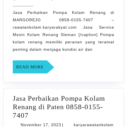
2023
Kolam
Jasa Perbaikan Pompa Kolam Renang di
Renang
MARGOREJO 0858-0155-7407 –
di
rawatankolam.karyarakyat.com Jasa Service
MARGOREJO
Mesin Kolam Renang Sleman [/caption] Pompa
0858-
kolam renang memiliki peranan yang teramat
0155-
penting dalam menjaga kondisi air dan
7407
READ
READ MORE
MORE
Jasa Perbaikan Pompa Kolam
Renang di Paten 0858-0155-
Jasa
7407
Perbaikan
November
November 17, 2023
|
karyarawatankolam