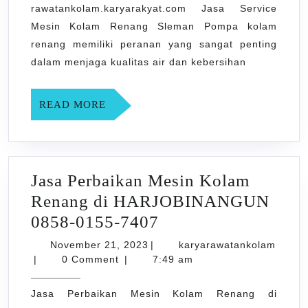
di
rawatankolam.karyarakyat.com Jasa Service
NGEMPLAK
Mesin Kolam Renang Sleman Pompa kolam
0858-
renang memiliki peranan yang sangat penting
0155-
dalam menjaga kualitas air dan kebersihan
7407
READ
READ MORE
MORE
Jasa Perbaikan Mesin Kolam
Renang di HARJOBINANGUN
Jasa
0858-0155-7407
Perbaikan
November
November 21, 2023
|
karyarawatankolam
karyarawatankolam
21,
Mesin
|
0 Comment
|
7:49 am
2023
Kolam
Jasa Perbaikan Mesin Kolam Renang di
Renang