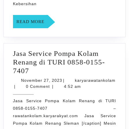
Kebersihan
READ
READ MORE
MORE
Jasa Service Pompa Kolam
Renang di TURI 0858-0155-
Jasa
7407
Service
November
November 27, 2023
|
karyarawatankolam
karyarawatankolam
Pompa
27,
|
0 Comment
|
4:52 am
2023
Kolam
Jasa Service Pompa Kolam Renang di TURI
Renang
0858-0155-7407 –
di
rawatankolam.karyarakyat.com Jasa Service
TURI
Pompa Kolam Renang Sleman [/caption] Mesin