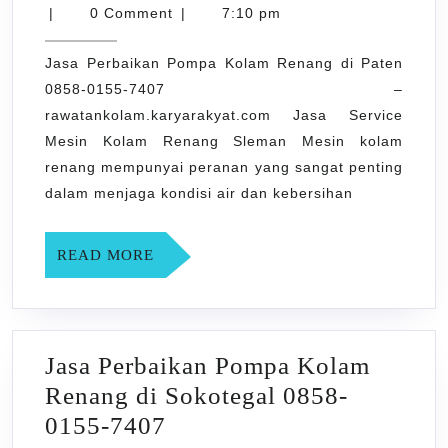
karyarawatankolam
Pompa
17,
|
0 Comment
|
7:10 pm
2023
Kolam
Jasa Perbaikan Pompa Kolam Renang di Paten
Renang
0858-0155-7407 –
di
rawatankolam.karyarakyat.com Jasa Service
Paten
Mesin Kolam Renang Sleman Mesin kolam
0858-
renang mempunyai peranan yang sangat penting
0155-
dalam menjaga kondisi air dan kebersihan
7407
READ
READ MORE
MORE
Jasa Perbaikan Pompa Kolam
Renang di Sokotegal 0858-
Jasa
0155-7407