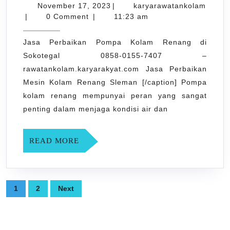
Perbaikan
November
November 17, 2023
|
karyarawatankolam
karyarawatankolam
Pompa
17,
|
0 Comment
|
11:23 am
2023
Kolam
Jasa Perbaikan Pompa Kolam Renang di
Renang
Sokotegal 0858-0155-7407 –
di
rawatankolam.karyarakyat.com Jasa Perbaikan
Sokotegal
Mesin Kolam Renang Sleman [/caption] Pompa
0858-
kolam renang mempunyai peran yang sangat
0155-
penting dalam menjaga kondisi air dan
7407
READ
READ MORE
MORE
Posts
1
2
Next
pagination