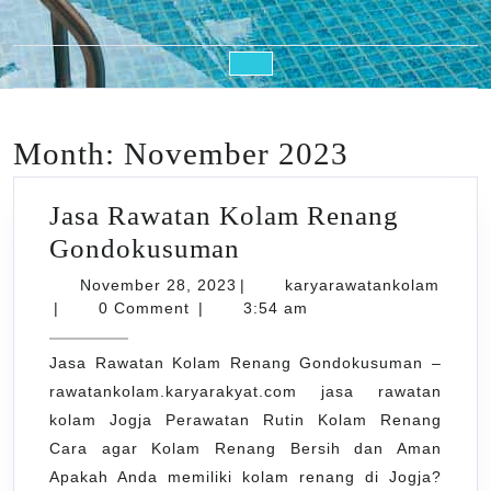
Open
Button
Month:
November 2023
Jasa Rawatan Kolam Renang
Jasa
Gondokusuman
Rawatan
November
November 28, 2023
|
karyarawatankolam
karyarawatankolam
28,
Kolam
|
0 Comment
|
3:54 am
2023
Renang
Jasa Rawatan Kolam Renang Gondokusuman –
Gondokusuman
rawatankolam.karyarakyat.com jasa rawatan
kolam Jogja Perawatan Rutin Kolam Renang
Cara agar Kolam Renang Bersih dan Aman
Apakah Anda memiliki kolam renang di Jogja?