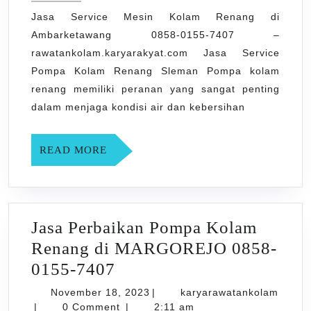
Kolam
Jasa Service Mesin Kolam Renang di
Renang
Ambarketawang 0858-0155-7407 –
di
rawatankolam.karyarakyat.com Jasa Service
Ambarketawang
Pompa Kolam Renang Sleman Pompa kolam
0858-
renang memiliki peranan yang sangat penting
0155-
dalam menjaga kondisi air dan kebersihan
7407
READ
READ MORE
MORE
Jasa Perbaikan Pompa Kolam
Renang di MARGOREJO 0858-
Jasa
0155-7407
Perbaikan
November
November 18, 2023
|
karyarawatankolam
karyarawatankolam
Pompa
18,
|
0 Comment
|
2:11 am