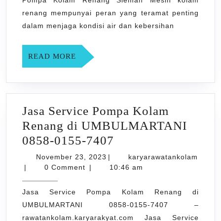
0858-
renang mempunyai peran yang teramat penting
0155-
dalam menjaga kondisi air dan kebersihan
7407
READ
READ MORE
MORE
Jasa Service Pompa Kolam
Renang di UMBULMARTANI
Jasa
0858-0155-7407
Service
November
November 23, 2023
|
karyarawatankolam
karyarawatankolam
23,
Pompa
|
0 Comment
|
10:46 am
2023
Kolam
Jasa Service Pompa Kolam Renang di
Renang
UMBULMARTANI 0858-0155-7407 –
di
rawatankolam.karyarakyat.com Jasa Service