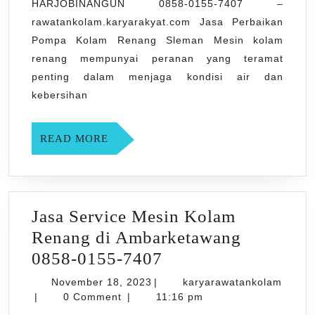
HARJOBINANGUN 0858-0155-7407 –
di
rawatankolam.karyarakyat.com Jasa Perbaikan
HARJOBINANGU
Pompa Kolam Renang Sleman Mesin kolam
0858-
renang mempunyai peranan yang teramat
0155-
penting dalam menjaga kondisi air dan
kebersihan
7407
READ
READ MORE
MORE
Jasa Service Mesin Kolam
Renang di Ambarketawang
Jasa
0858-0155-7407
Service
November
November 18, 2023
|
karyarawatankolam
karyarawatankolam
18,
Mesin
|
0 Comment
|
11:16 pm
2023