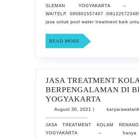
SLEMAN YOGYAKARTA – hanya
RENANG
WA/TELP. 085801557407 /08122572348
BERPEN
jasa untuk pool water treatment baik u
DI
Grojokan
READ
READ MORE
SLEMAN
MORE
YOGYAK
JASA TREATMENT KOL
BERPENGALAMAN DI Bl
JASA
YOGYAKARTA
TREATME
August
August 30, 2021
|
karyarawatan
30,
KOLAM
2021
JASA TREATMENT KOLAM RENANG
RENANG
YOGYAKARTA – hanya di 
BERPEN