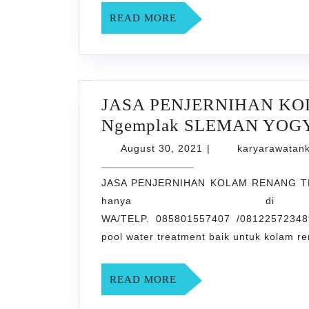
READ
READ MORE
MORE
JASA PENJERNIHAN K
Ngemplak SLEMAN YO
August
August 30, 2021
|
karyarawatan
30,
2021
JASA PENJERNIHAN KOLAM RENANG T
hanya di rawatan
WA/TELP. 085801557407 /08122572348
pool water treatment baik untuk kolam 
READ
READ MORE
MORE