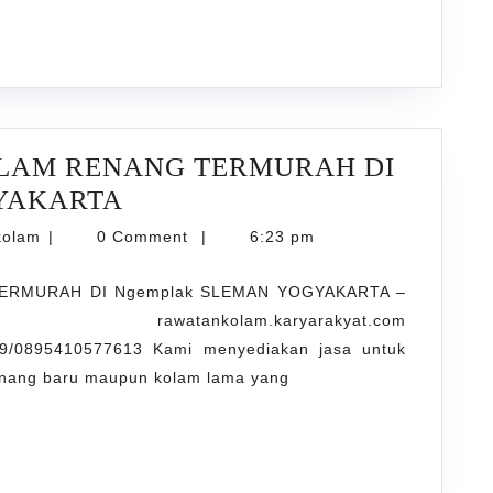
MLATI
SLEMA
YOGYA
OLAM RENANG TERMURAH DI
JASA
GYAKARTA
PENJERNIHAN
karyarawatankolam
kolam
|
0 Comment
|
6:23 pm
KOLAM
ERMURAH DI Ngemplak SLEMAN YOGYAKARTA –
RENANG
kolam.karyarakyat.com
TERMURAH
9/0895410577613 Kami menyediakan jasa untuk
DI
renang baru maupun kolam lama yang
Ngemplak
SLEMAN
YOGYAKARTA