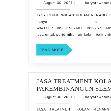
August
August 30, 2021
|
karyarawatan
30,
2021
JASA PENJERNIHAN KOLAM RENANG T
hanya di rawatan
WA/TELP. 085801557407 /08122572348
jasa untuk perjernihan air kolam baik u
READ
READ MORE
MORE
JASA TREATMENT KOL
PAKEMBINANGUN SLE
August
August 30, 2021
|
karyarawatan
30,
2021
JASA TREATMENT KOLAM RENANG