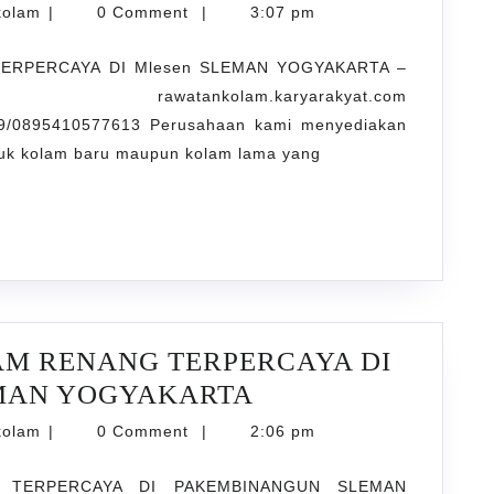
PENJERNIHAN
karyarawatankolam
kolam
|
0 Comment
|
3:07 pm
KOLAM
ERPERCAYA DI Mlesen SLEMAN YOGYAKARTA –
RENANG
kolam.karyarakyat.com
TERPERCAYA
9/0895410577613 Perusahaan kami menyediakan
DI
ntuk kolam baru maupun kolam lama yang
Mlesen
SLEMAN
YOGYAKARTA
AM RENANG TERPERCAYA DI
JASA
MAN YOGYAKARTA
TREATMENT
karyarawatankolam
kolam
|
0 Comment
|
2:06 pm
KOLAM
 TERPERCAYA DI PAKEMBINANGUN SLEMAN
RENANG