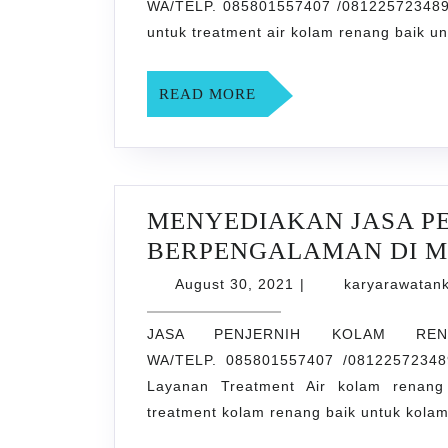
WA/TELP. 085801557407 /081225723489
DI
untuk treatment air kolam renang baik 
Blendanga
SLEMAN
READ
READ MORE
YOGYAK
MORE
MENYEDIAKAN JASA P
BERPENGALAMAN DI M
August
August 30, 2021
|
karyarawatan
30,
2021
JASA PENJERNIH KOLAM RENA
WA/TELP. 085801557407 /08122572348
Layanan Treatment Air kolam renan
treatment kolam renang baik untuk kola