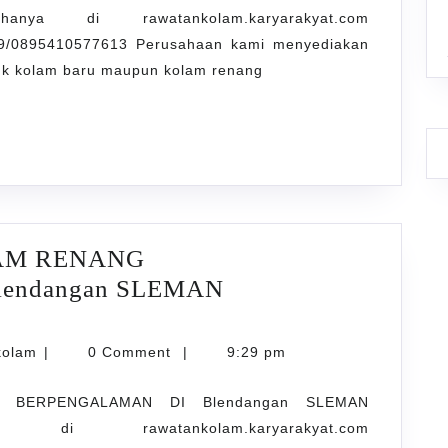
 di rawatankolam.karyarakyat.com
9/0895410577613 Perusahaan kami menyediakan
GALAMAN
ntuk kolam baru maupun kolam renang
ARTA
AM RENANG
endangan SLEMAN
NT
karyarawatankolam
kolam
|
0 Comment
|
9:29 pm
 BERPENGALAMAN DI Blendangan SLEMAN
rawatankolam.karyarakyat.com
GALAMAN