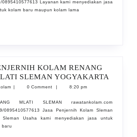
/0895410577613 Layanan kami menyediakan jasa
untuk kolam baru maupun kolam lama
n
ARTA
ENJERNIH KOLAM RENANG
MENYE
LATI SLEMAN YOGYAKARTA
JASA
karyarawatankolam
kolam
|
0 Comment
|
8:20 pm
PENJE
NG MLATI SLEMAN rawatankolam.com
KOLA
9/0895410577613 Jasa Penjernih Kolam Sleman
RENAN
g Sleman Usaha kami menyediakan jasa untuk
BERPE
m baru
DI