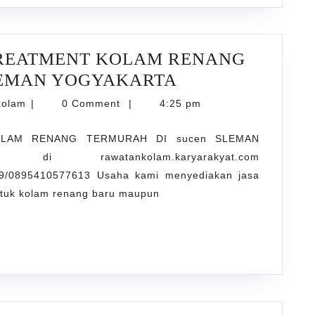
REATMENT KOLAM RENANG
MENYEDIAKAN
LEMAN YOGYAKARTA
JASA
karyarawatankolam
kolam
|
0 Comment
|
4:25 pm
TREATMENT
OLAM RENANG TERMURAH DI sucen SLEMAN
KOLAM
rawatankolam.karyarakyat.com
RENANG
9/0895410577613 Usaha kami menyediakan jasa
TERMURAH
untuk kolam renang baru maupun
DI
sucen
SLEMAN
YOGYAKARTA