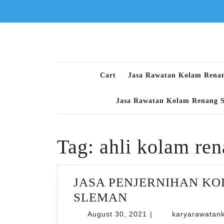
Skip
to
content
Cart
Jasa Rawatan Kolam Rena
Jasa Rawatan Kolam Renang 
Tag:
ahli kolam re
JASA PENJERNIHAN KO
JASA
SLEMAN
PENJERNIHAN
August
August 30, 2021
|
karyarawatan