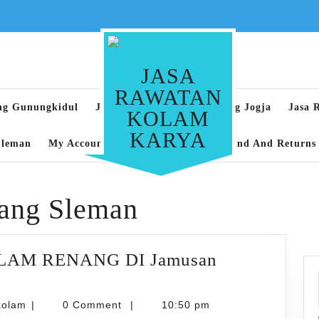
JASA
RAWATAN
ng Gunungkidul
Jasa Rawatan Kolam Renang Jogja
Jasa 
KOLAM
KARYA
Sleman
My Account
Privacy Policy
Refund And Returns 
nang Sleman
LAM RENANG DI Jamusan
karyarawatankolam
kolam
|
0 Comment
|
10:50 pm