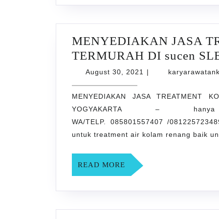
MENYEDIAKAN JASA T
TERMURAH DI sucen S
August
August 30, 2021
|
karyarawatan
30,
2021
MENYEDIAKAN JASA TREATMENT K
YOGYAKARTA – hanya di 
WA/TELP. 085801557407 /08122572348
untuk treatment air kolam renang baik 
READ
READ MORE
MORE