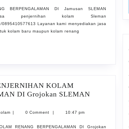
NG BERPENGALAMAN DI Jamusan SLEMAN
om Jasa penjernihan kolam Sleman
/0895410577613 Layanan kami menyediakan jasa
untuk kolam baru maupun kolam renang
ENJERNIHAN KOLAM
N DI Grojokan SLEMAN
IAKAN
karyarawatankolam
kolam
|
0 Comment
|
10:47 pm
IHAN
OLAM RENANG BERPENGALAMAN DI Grojokan