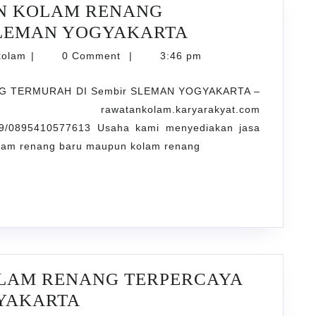
N KOLAM RENANG
LAYANAN
SLEMAN YOGYAKARTA
PENJERNIHAN
karyarawatankolam
kolam
|
0 Comment
|
3:46 pm
KOLAM
G TERMURAH DI Sembir SLEMAN YOGYAKARTA –
RENANG
kolam.karyarakyat.com
TERMURAH
9/0895410577613 Usaha kami menyediakan jasa
DI
kolam renang baru maupun kolam renang
Sembir
SLEMAN
YOGYAKARTA
OLAM RENANG TERPERCAYA
JASA
GYAKARTA