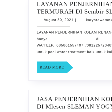
LAYANAN PENJERNIHA
TERMURAH DI Sembir 
August
August 30, 2021
|
karyarawatan
30,
2021
LAYANAN PENJERNIHAN KOLAM RENAN
hanya di rawatan
WA/TELP. 085801557407 /08122572348
untuk pool water treatment baik untuk 
READ
READ MORE
MORE
JASA PENJERNIHAN K
DI Mlesen SLEMAN YO