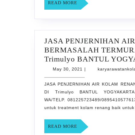
READ
READ MORE
MORE
JASA PENJERNIHAN AI
BERMASALAH TERMURA
Trimulyo BANTUL YOG
May
May 30, 2021
|
karyarawatanko
30,
2021
JASA PENJERNIHAN AIR KOLAM REN
DI Trimulyo BANTUL YOGYAKARTA 
WA/TELP. 081225723489/0895410577613
untuk treatment kolam renang baik untu
READ
READ MORE
MORE