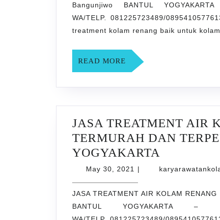
Bangunjiwo BANTUL YOGYAKARTA –
WA/TELP. 081225723489/0895410577613
treatment kolam renang baik untuk kola
READ
READ MORE
MORE
JASA TREATMENT AIR
TERMURAH DAN TERPER
JASA
YOGYAKARTA
TREATME
May
May 30, 2021
|
karyarawatanko
30,
AIR
2021
JASA TREATMENT AIR KOLAM RENANG 
KOLAM
BANTUL YOGYAKARTA – hanya
RENANG
WA/TELP. 081225723489/0895410577613