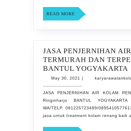
READ
READ MORE
MORE
JASA PENJERNIHAN A
TERMURAH DAN TERPERC
BANTUL YOGYAKARTA
May
May 30, 2021
|
karyarawatanko
30,
2021
JASA PENJERNIHAN AIR KOLAM RE
Ringinharjo BANTUL YOGYAKARTA 
WA/TELP. 081225723489/0895410577613
jasa untuk treatment kolam renang baik 