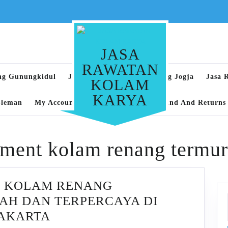
JASA
RAWATAN
ng Gunungkidul
Jasa Rawatan Kolam Renang Jogja
Jasa 
KOLAM
KARYA
Sleman
My Account
Privacy Policy
Refund And Returns 
tment kolam renang termur
R KOLAM RENANG
H DAN TERPERCAYA DI
JASA
YAKARTA