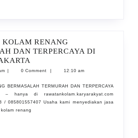
TERPERCAYA
DI
Ringinharjo
BANTUL
R KOLAM RENANG
YOGYAKARTA
H DAN TERPERCAYA DI
JASA
YAKARTA
PENJERNIHAN
karyarawatankolam
lam
|
0 Comment
|
12:10 am
AIR
ANG BERMASALAH TERMURAH DAN TERPERCAYA
KOLAM
– hanya di rawatankolam.karyarakyat.com
RENANG
 / 085801557407 Usaha kami menyediakan jasa
BERMASALAH
k kolam renang
TERMURAH
DAN
TERPERCAYA