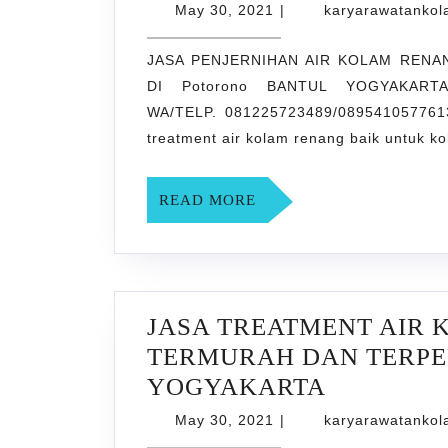
May
May 30, 2021
|
karyarawatanko
30,
2021
JASA PENJERNIHAN AIR KOLAM REN
DI Potorono BANTUL YOGYAKARTA 
WA/TELP. 081225723489/0895410577613
treatment air kolam renang baik untuk k
READ
READ MORE
MORE
JASA TREATMENT AIR
TERMURAH DAN TERPER
JASA
YOGYAKARTA
TREATME
May
May 30, 2021
|
karyarawatanko
30,
AIR