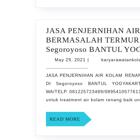
JASA PENJERNIHAN AI
BERMASALAH TERMURA
Segoroyoso BANTUL Y
May
May 29, 2021
|
karyarawatanko
29,
2021
JASA PENJERNIHAN AIR KOLAM REN
DI Segoroyoso BANTUL YOGYAKARTA
WA/TELP. 081225723489/0895410577613
untuk treatment air kolam renang baik u
READ
READ MORE
MORE