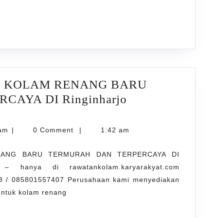
TERMURAH
DAN
TERPERCAYA
DI
Wukirsari
BANTUL
IR KOLAM RENANG BARU
YOGYAKARTA
AYA DI Ringinharjo
JASA
PENJERNIHAN
karyarawatankolam
lam
|
0 Comment
|
1:42 am
AIR
NANG BARU TERMURAH DAN TERPERCAYA DI
KOLAM
– hanya di rawatankolam.karyarakyat.com
RENANG
 / 085801557407 Perusahaan kami menyediakan
BARU
untuk kolam renang
TERMURAH
DAN