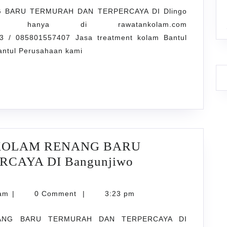
 BARU TERMURAH DAN TERPERCAYA DI Dlingo
hanya di rawatankolam.com
 / 085801557407 Jasa treatment kolam Bantul
antul Perusahaan kami
AH
AYA
 KOLAM RENANG BARU
ARTA
CAYA DI Bangunjiwo
JASA
TREATMENT
karyarawatankolam
lam
|
0 Comment
|
3:23 pm
AIR
ANG BARU TERMURAH DAN TERPERCAYA DI
KOLAM