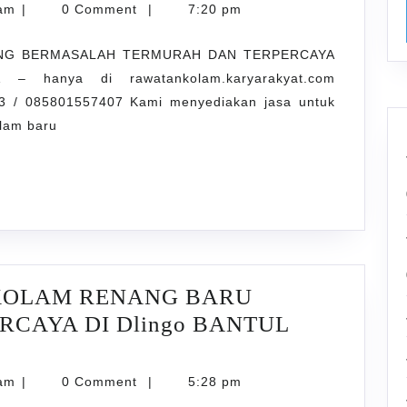
PENJERNIHAN
karyarawatankolam
lam
|
0 Comment
|
7:20 pm
AIR
ANG BERMASALAH TERMURAH DAN TERPERCAYA
KOLAM
– hanya di rawatankolam.karyarakyat.com
RENANG
 / 085801557407 Kami menyediakan jasa untuk
BERMASALAH
olam baru
TERMURAH
DAN
TERPERCAYA
DI
Potorono
BANTUL
 KOLAM RENANG BARU
YOGYAKARTA
CAYA DI Dlingo BANTUL
NT
karyarawatankolam
lam
|
0 Comment
|
5:28 pm