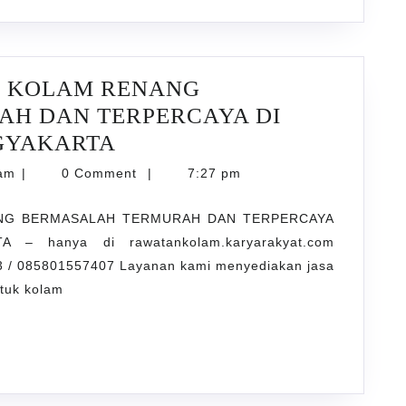
DI
Trimulyo
BANTUL
R KOLAM RENANG
YOGYAKARTA
H DAN TERPERCAYA DI
JASA
OGYAKARTA
PENJERNIHAN
karyarawatankolam
lam
|
0 Comment
|
7:27 pm
AIR
ANG BERMASALAH TERMURAH DAN TERPERCAYA
KOLAM
 – hanya di rawatankolam.karyarakyat.com
RENANG
 / 085801557407 Layanan kami menyediakan jasa
BERMASALAH
ntuk kolam
TERMURAH
DAN
TERPERCAYA
DI