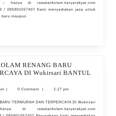
 hanya di rawatankolam.karyarakyat.com
RENANG
 / 085801557407 Kami menyediakan jasa untuk
BARU
m baru maupun
TERMURAH
DAN
TERPERCAYA
DI
Bangunjiwo
BANTUL
 KOLAM RENANG BARU
YOGYAKARTA
CAYA DI Wukirsari BANTUL
NT
karyarawatankolam
lam
|
0 Comment
|
2:27 pm
BARU TERMURAH DAN TERPERCAYA DI Wukirsari
 di rawatankolam.karyarakyat.com
 / 085801557407 Perusahaan kami menyediakan