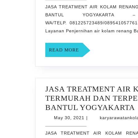
2021
JASA TREATMENT AIR KOLAM RENANG
KOLAM
BANTUL YOGYAKARTA – 
RENANG
WA/TELP. 081225723489/0895410577613
BARU
Layanan Penjernihan air kolam renang B
TERMUR
DAN
READ
READ MORE
TERPERC
MORE
DI
Dlingo
BANTUL
JASA TREATMENT AIR
YOGYAK
TERMURAH DAN TERPER
BANTUL YOGYAKARTA
May
May 30, 2021
|
karyarawatanko
30,
2021
JASA TREATMENT AIR KOLAM REN