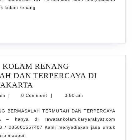
tuk kolam renang
AH
AYA
R KOLAM RENANG
ARTA
H DAN TERPERCAYA DI
JASA
GYAKARTA
PENJERNIHAN
karyarawatankolam
lam
|
0 Comment
|
3:50 am
AIR
ANG BERMASALAH TERMURAH DAN TERPERCAYA
KOLAM
– hanya di rawatankolam.karyarakyat.com
RENANG
 / 085801557407 Kami menyediakan jasa untuk
BERMASALAH
baru maupun