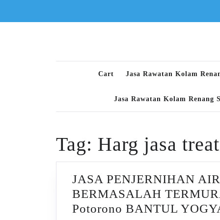
Skip
to
content
Cart
Jasa Rawatan Kolam Rena
Jasa Rawatan Kolam Renang 
Tag:
Harg jasa trea
JASA PENJERNIHAN AI
BERMASALAH TERMURA
Potorono BANTUL YOG