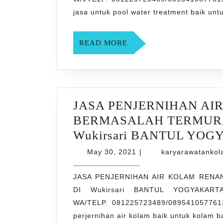
BARU
jasa untuk pool water treatment baik un
TERMUR
DAN
READ
READ MORE
TERPERC
MORE
DI
Wukirsari
BANTUL
JASA PENJERNIHAN AI
YOGYAK
BERMASALAH TERMURA
Wukirsari BANTUL YO
May
May 30, 2021
|
karyarawatanko
30,
2021
JASA PENJERNIHAN AIR KOLAM REN
DI Wukirsari BANTUL YOGYAKARTA 
WA/TELP. 081225723489/0895410577613
perjernihan air kolam baik untuk kolam 