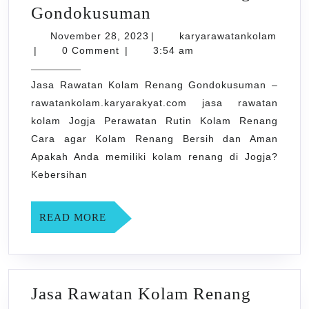
Jasa
Gondokusuman
Rawatan
November
November 28, 2023
|
karyarawatankolam
karyarawatankolam
28,
Kolam
|
0 Comment
|
3:54 am
2023
Renang
Jasa Rawatan Kolam Renang Gondokusuman –
Gondokusuman
rawatankolam.karyarakyat.com jasa rawatan
kolam Jogja Perawatan Rutin Kolam Renang
Cara agar Kolam Renang Bersih dan Aman
Apakah Anda memiliki kolam renang di Jogja?
Kebersihan
READ
READ MORE
MORE
Jasa Rawatan Kolam Renang