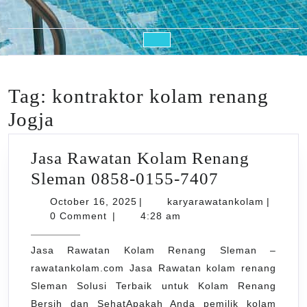
Open
Button
Tag:
kontraktor kolam renang
Jogja
Jasa Rawatan Kolam Renang
Jasa
Sleman 0858-0155-7407
Rawatan
October
karyara
October 16, 2025
|
karyarawatankolam
|
16,
Kolam
0 Comment
|
4:28 am
2025
Renang
Jasa Rawatan Kolam Renang Sleman –
Sleman
rawatankolam.com Jasa Rawatan kolam renang
0858-
Sleman Solusi Terbaik untuk Kolam Renang
0155-
Bersih dan SehatApakah Anda pemilik kolam