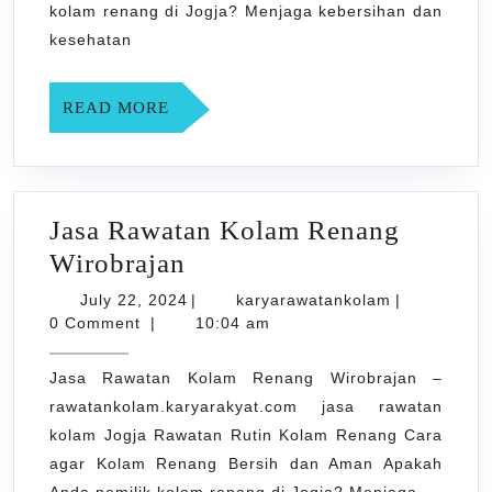
7407
kolam renang di Jogja? Menjaga kebersihan dan
kesehatan
READ
READ MORE
MORE
Jasa Rawatan Kolam Renang
Jasa
Wirobrajan
Rawatan
July
karyarawata
July 22, 2024
|
karyarawatankolam
|
Kolam
22,
0 Comment
|
10:04 am
2024
Renang
Jasa Rawatan Kolam Renang Wirobrajan –
Wirobrajan
rawatankolam.karyarakyat.com jasa rawatan
kolam Jogja Rawatan Rutin Kolam Renang Cara
agar Kolam Renang Bersih dan Aman Apakah
Anda pemilik kolam renang di Jogja? Menjaga