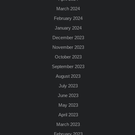
March 2024
February 2024
January 2024
December 2023
November 2023
October 2023
September 2023
August 2023
July 2023
June 2023
May 2023
April 2023
March 2023
February 2023