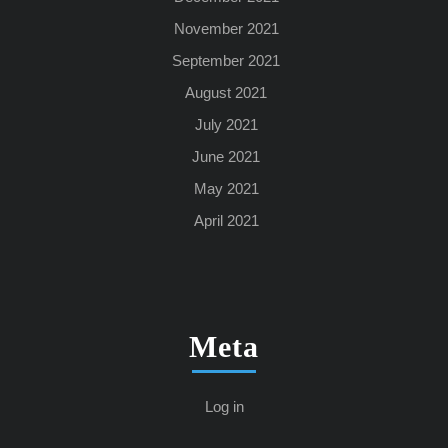
November 2021
September 2021
August 2021
July 2021
June 2021
May 2021
April 2021
Meta
Log in