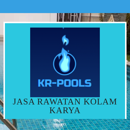
Skip
to
content
JASA RAWATAN KOLAM
KARYA