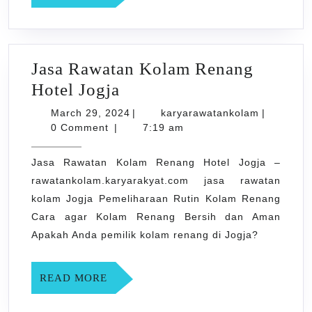
MORE
Jasa Rawatan Kolam Renang
Jasa
Hotel Jogja
Rawatan
March
karyarawa
March 29, 2024
|
karyarawatankolam
|
Kolam
29,
0 Comment
|
7:19 am
2024
Renang
Jasa Rawatan Kolam Renang Hotel Jogja –
Hotel
rawatankolam.karyarakyat.com jasa rawatan
Jogja
kolam Jogja Pemeliharaan Rutin Kolam Renang
Cara agar Kolam Renang Bersih dan Aman
Apakah Anda pemilik kolam renang di Jogja?
READ
READ MORE
MORE