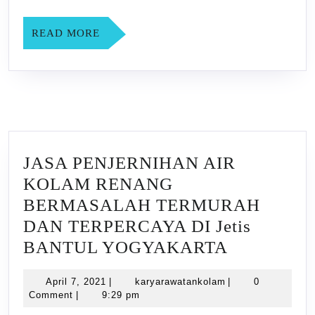
Sabdodadi
BANTUL
READ
READ MORE
MORE
YOGYAK
JASA PENJERNIHAN AIR
KOLAM RENANG
BERMASALAH TERMURAH
DAN TERPERCAYA DI Jetis
JASA
BANTUL YOGYAKARTA
PENJERN
April
karyarawatankola
April 7, 2021
|
karyarawatankolam
|
0
AIR
7,
Comment
|
9:29 pm
KOLAM
2021