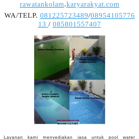
rawatankolam
.
karyarakyat.com
WA/TELP.
081225723489
/
08954105776
13
/
085801557407
Layanan kami menyediakan jasa untuk pool water