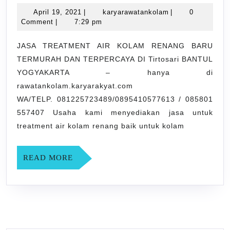
TREATME
April
karyarawatankol
April 19, 2021
|
karyarawatankolam
|
0
AIR
19,
Comment
|
7:29 pm
KOLAM
2021
RENANG
JASA TREATMENT AIR KOLAM RENANG BARU
TERMURAH DAN TERPERCAYA DI Tirtosari BANTUL
BARU
YOGYAKARTA – hanya di
TERMUR
rawatankolam.karyarakyat.com
DAN
WA/TELP. 081225723489/0895410577613 / 085801
TERPERC
557407 Usaha kami menyediakan jasa untuk
DI
treatment air kolam renang baik untuk kolam
Tirtosari
BANTUL
READ
READ MORE
MORE
YOGYAK