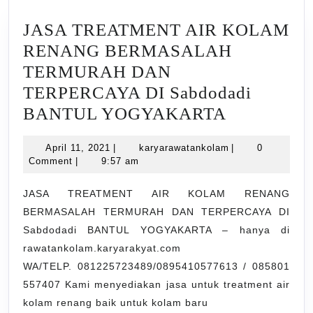
JASA TREATMENT AIR KOLAM
RENANG BERMASALAH
TERMURAH DAN
TERPERCAYA DI Sabdodadi
JASA
BANTUL YOGYAKARTA
TREATME
April
karyarawatankol
April 11, 2021
|
karyarawatankolam
|
0
AIR
11,
Comment
|
9:57 am
KOLAM
2021
RENANG
JASA TREATMENT AIR KOLAM RENANG
BERMASALAH TERMURAH DAN TERPERCAYA DI
BERMAS
Sabdodadi BANTUL YOGYAKARTA – hanya di
TERMUR
rawatankolam.karyarakyat.com
DAN
WA/TELP. 081225723489/0895410577613 / 085801
TERPERC
557407 Kami menyediakan jasa untuk treatment air
DI
kolam renang baik untuk kolam baru