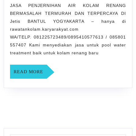
RENANG
JASA PENJERNIHAN AIR KOLAM RENANG
BERMASALAH TERMURAH DAN TERPERCAYA DI
BERMAS
Jetis BANTUL YOGYAKARTA – hanya di
TERMUR
rawatankolam.karyarakyat.com
DAN
WA/TELP. 081225723489/0895410577613 / 085801
TERPERC
557407 Kami menyediakan jasa untuk pool water
DI
treatment baik untuk kolam renang baru
Jetis
BANTUL
READ
READ MORE
MORE
YOGYAK