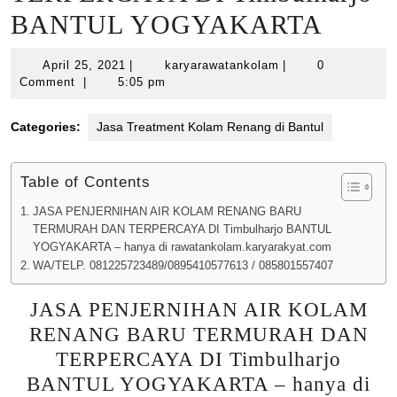
BANTUL YOGYAKARTA
April
karyarawatankolam
April 25, 2021
|
karyarawatankolam
|
0
25,
Comment
|
5:05 pm
2021
Categories:
Jasa Treatment Kolam Renang di Bantul
Table of Contents
JASA PENJERNIHAN AIR KOLAM RENANG BARU
TERMURAH DAN TERPERCAYA DI Timbulharjo BANTUL
YOGYAKARTA – hanya di rawatankolam.karyarakyat.com
WA/TELP. 081225723489/0895410577613 / 085801557407
JASA PENJERNIHAN AIR KOLAM
RENANG BARU TERMURAH DAN
TERPERCAYA DI Timbulharjo
BANTUL YOGYAKARTA – hanya di