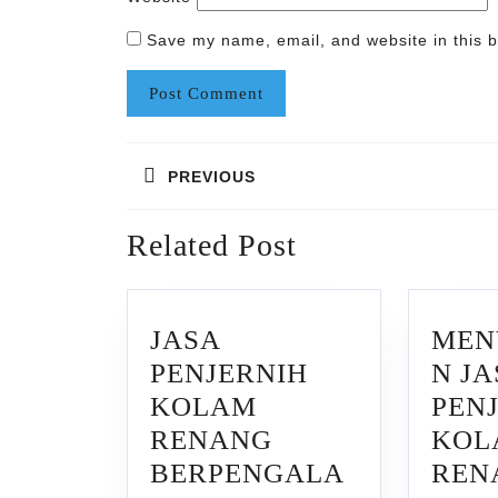
Save my name, email, and website in this b
Post
PREVIOUS
navigation
Previous
Related Post
post:
JASA
MEN
PENJERNIH
N JA
KOLAM
PEN
RENANG
KOL
BERPENGALA
REN