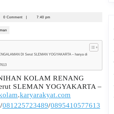
arawatankolam
0 Comment
|
7:40 pm
eman
GALAMAN DI Serut SLEMAN YOGYAKARTA – hanya di
7613
NIHAN KOLAM RENANG
rut SLEMAN YOGYAKARTA –
kolam
.
karyarakyat.com
/
081225723489
/
0895410577613