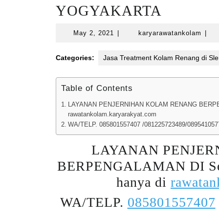
YOGYAKARTA
May
kary
May 2, 2021
|
karyarawatankolam
|
2,
2021
Categories:
Jasa Treatment Kolam Renang di Sl
Table of Contents
LAYANAN PENJERNIHAN KOLAM RENANG BERPEN
rawatankolam.karyarakyat.com
WA/TELP. 085801557407 /081225723489/089541057
LAYANAN PENJER
BERPENGALAMAN DI Se
hanya di
rawatan
WA/TELP.
085801557407