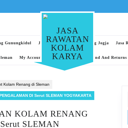
JASA
RAWATAN
ng Gunungkidul
Jasa Rawatan Kolam Renang Jogja
Jasa 
KOLAM
KARYA
Sleman
My Account
Privacy Policy
Refund And Returns 
nt Kolam Renang di Sleman
PENGALAMAN DI Serut SLEMAN YOGYAKARTA
HAN KOLAM RENANG
Serut SLEMAN