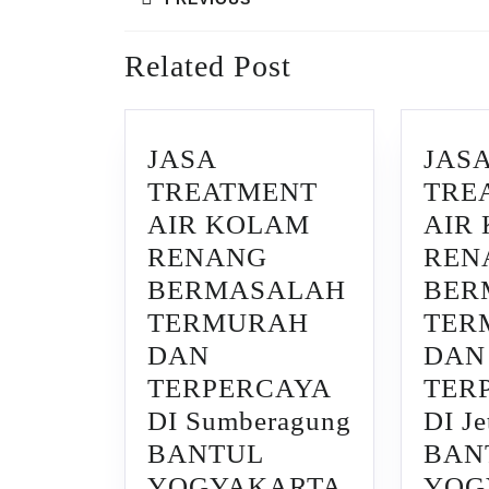
navigation
Previous
Related Post
post:
JASA
JAS
TREATMENT
TRE
AIR KOLAM
AIR
RENANG
REN
BERMASALAH
BER
TERMURAH
TER
DAN
DAN
TERPERCAYA
TER
DI Sumberagung
DI Je
BANTUL
BAN
JASA
YOGYAKARTA
YOG