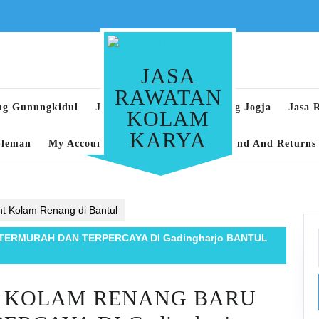
JASA
RAWATAN
ng Gunungkidul
Jasa Rawatan Kolam Renang Jogja
Jasa 
KOLAM
KARYA
Sleman
My Account
Privacy Policy
Refund And Returns 
t Kolam Renang di Bantul
TERMURAH DAN TERPERCAYA DI Gadingharjo BANTUL
R KOLAM RENANG BARU