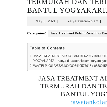
TERMURAH DAN TERPE
BANTUL YOGYAKART
May
kary
May 8, 2021
|
karyarawatankolam
|
8,
2021
Categories:
Jasa Treatment Kolam Renang di Ban
Table of Contents
JASA TREATMENT AIR KOLAM RENANG BARU TER
YOGYAKARTA – hanya di rawatankolam.karyarakya
WA/TELP. 081225723489/0895410577613 / 0858015
JASA TREATMENT A
TERMURAH DAN TER
BANTUL YOGY
rawatankol