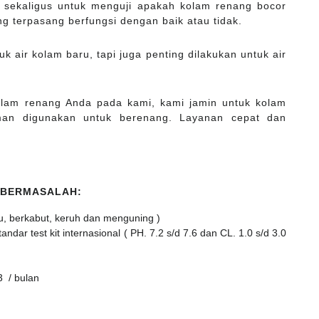
n sekaligus untuk menguji apakah kolam renang bocor
g terpasang berfungsi dengan baik atau tidak.
k air kolam baru, tapi juga penting dilakukan untuk air
kolam renang Anda pada kami, kami jamin untuk kolam
man digunakan untuk berenang. Layanan cepat dan
 BERMASALAH:
u, berkabut, keruh dan menguning )
dar test kit internasional ( PH. 7.2 s/d 7.6 dan CL. 1.0 s/d 3.0
3 / bulan