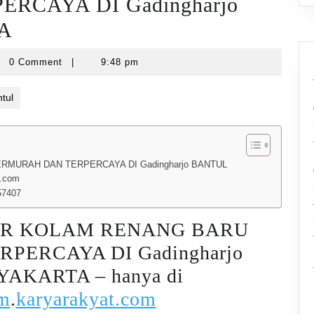
RCAYA DI Gadingharjo
A
arawatankolam
0 Comment
|
9:48 pm
tul
MURAH DAN TERPERCAYA DI Gadingharjo BANTUL
t.com
57407
IR KOLAM RENANG BARU
PERCAYA DI Gadingharjo
AKARTA – hanya di
am
.
karyarakyat.com