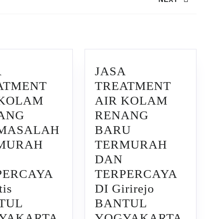
Next
post:
A
JASA
ATMENT
TREATMENT
 KOLAM
AIR KOLAM
ANG
RENANG
MASALAH
BARU
MURAH
TERMURAH
DAN
PERCAYA
TERPERCAYA
tis
DI Girirejo
TUL
BANTUL
JASA
JASA
YAKARTA
YOGYAKARTA