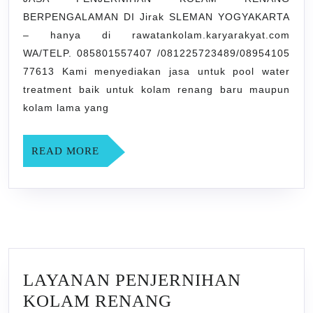
BERPENGALAMAN
BERPENGALAMAN DI Jirak SLEMAN YOGYAKARTA
DI
– hanya di rawatankolam.karyarakyat.com
Jirak
WA/TELP. 085801557407 /081225723489/08954105
SLEMAN
77613 Kami menyediakan jasa untuk pool water
YOGYAKARTA
treatment baik untuk kolam renang baru maupun
kolam lama yang
READ
READ MORE
MORE
LAYANAN PENJERNIHAN
KOLAM RENANG