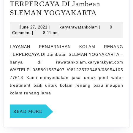
TERPERCAYA DI Jambean
LAYANA
SLEMAN YOGYAKARTA
PENJERN
June
karyarawatankol
June 27, 2021
|
karyarawatankolam
|
0
KOLAM
27,
Comment
|
8:11 am
RENANG
2021
TERPERC
LAYANAN PENJERNIHAN KOLAM RENANG
TERPERCAYA DI Jambean SLEMAN YOGYAKARTA –
DI
hanya di rawatankolam.karyarakyat.com
Jambean
WA/TELP. 085801557407 /081225723489/08954105
SLEMAN
77613 Kami menyediakan jasa untuk pool water
YOGYAK
treatment baik untuk kolam renang baru maupun
kolam renang lama
READ
READ MORE
MORE