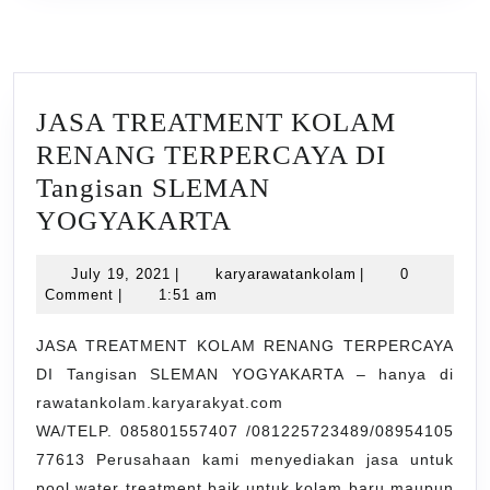
JASA TREATMENT KOLAM
RENANG TERPERCAYA DI
Tangisan SLEMAN
JASA
YOGYAKARTA
TREATMENT
July
karyarawatankola
July 19, 2021
|
karyarawatankolam
|
0
KOLAM
19,
Comment
|
1:51 am
RENANG
2021
TERPERCAYA
JASA TREATMENT KOLAM RENANG TERPERCAYA
DI Tangisan SLEMAN YOGYAKARTA – hanya di
DI
rawatankolam.karyarakyat.com
Tangisan
WA/TELP. 085801557407 /081225723489/08954105
SLEMAN
77613 Perusahaan kami menyediakan jasa untuk
YOGYAKARTA
pool water treatment baik untuk kolam baru maupun