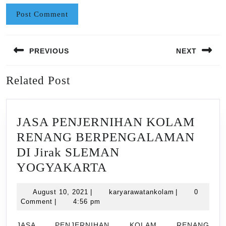
Post
PREVIOUS
NEXT
navigation
Previous
Next
Related Post
post:
post:
JASA PENJERNIHAN KOLAM
RENANG BERPENGALAMAN
DI Jirak SLEMAN
JASA
YOGYAKARTA
PENJERNIHAN
August
karyarawatank
August 10, 2021
|
karyarawatankolam
|
0
KOLAM
10,
Comment
|
4:56 pm
RENANG
2021
JASA PENJERNIHAN KOLAM RENANG