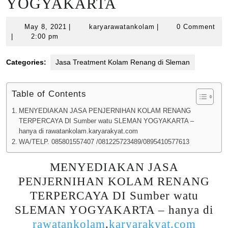
YOGYAKARTA
May
karyarawatankolam
May 8, 2021
|
karyarawatankolam
|
0 Comment
8,
|
2:00 pm
2021
Categories:
Jasa Treatment Kolam Renang di Sleman
Table of Contents
MENYEDIAKAN JASA PENJERNIHAN KOLAM RENANG
TERPERCAYA DI Sumber watu SLEMAN YOGYAKARTA –
hanya di rawatankolam.karyarakyat.com
WA/TELP. 085801557407 /081225723489/0895410577613
MENYEDIAKAN JASA
PENJERNIHAN KOLAM RENANG
TERPERCAYA DI Sumber watu
SLEMAN YOGYAKARTA – hanya di
rawatankolam
.
karyarakyat.com