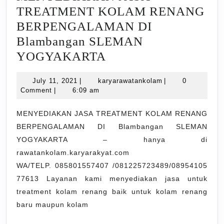
TREATMENT KOLAM RENANG
BERPENGALAMAN DI
Blambangan SLEMAN
MENYEDIAKAN
YOGYAKARTA
JASA
July
karyarawatankola
July 11, 2021
|
karyarawatankolam
|
0
TREATMENT
11,
Comment
|
6:09 am
KOLAM
2021
RENANG
MENYEDIAKAN JASA TREATMENT KOLAM RENANG
BERPENGALAMAN DI Blambangan SLEMAN
BERPENGALAMAN
YOGYAKARTA – hanya di
DI
rawatankolam.karyarakyat.com
Blambangan
WA/TELP. 085801557407 /081225723489/08954105
SLEMAN
77613 Layanan kami menyediakan jasa untuk
YOGYAKARTA
treatment kolam renang baik untuk kolam renang
baru maupun kolam