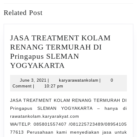
Previous
Next
Related Post
post:
post:
JASA TREATMENT KOLAM
RENANG TERMURAH DI
Pringapus SLEMAN
JASA
YOGYAKARTA
TREATMENT
June
karyarawatankola
June 3, 2021
|
karyarawatankolam
|
0
KOLAM
3,
Comment
|
10:27 pm
RENANG
2021
TERMURAH
JASA TREATMENT KOLAM RENANG TERMURAH DI
Pringapus SLEMAN YOGYAKARTA – hanya di
DI
rawatankolam.karyarakyat.com
Pringapus
WA/TELP. 085801557407 /081225723489/08954105
SLEMAN
77613 Perusahaan kami menyediakan jasa untuk