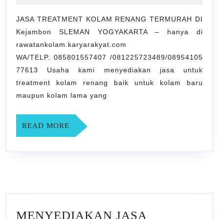
RENANG
2021
TERMURAH
JASA TREATMENT KOLAM RENANG TERMURAH DI
Kejambon SLEMAN YOGYAKARTA – hanya di
DI
rawatankolam.karyarakyat.com
Kejambon
WA/TELP. 085801557407 /081225723489/08954105
SLEMAN
77613 Usaha kami menyediakan jasa untuk
YOGYAKARTA
treatment kolam renang baik untuk kolam baru
maupun kolam lama yang
READ
READ MORE
MORE
MENYEDIAKAN JASA