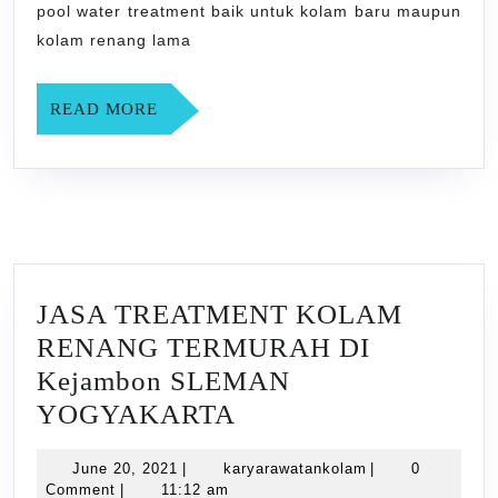
YOGYAKARTA
pool water treatment baik untuk kolam baru maupun
kolam renang lama
READ
READ MORE
MORE
JASA TREATMENT KOLAM
RENANG TERMURAH DI
Kejambon SLEMAN
JASA
YOGYAKARTA
TREATMENT
June
karyarawatankol
June 20, 2021
|
karyarawatankolam
|
0
KOLAM
20,
Comment
|
11:12 am