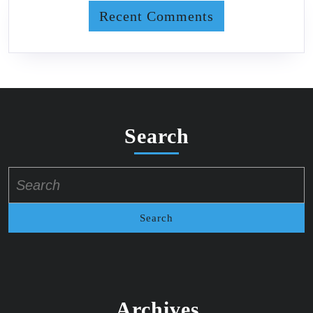
Recent Comments
Search
Search
for:
Archives