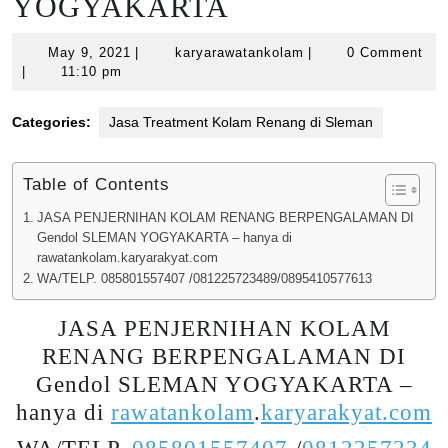
YOGYAKARTA
May
karyarawatankolam
May 9, 2021
|
karyarawatankolam
|
0 Comment
9,
|
11:10 pm
2021
Categories:
Jasa Treatment Kolam Renang di Sleman
Table of Contents
JASA PENJERNIHAN KOLAM RENANG BERPENGALAMAN DI
Gendol SLEMAN YOGYAKARTA – hanya di
rawatankolam.karyarakyat.com
WA/TELP. 085801557407 /081225723489/0895410577613
JASA PENJERNIHAN KOLAM
RENANG BERPENGALAMAN DI
Gendol SLEMAN YOGYAKARTA –
hanya di
rawatankolam
.
karyarakyat.com