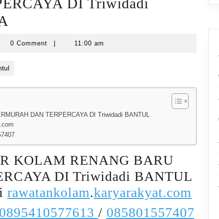
RCAYA DI Triwidadi
A
yarawatankolam
0 Comment
|
11:00 am
tul
MURAH DAN TERPERCAYA DI Triwidadi BANTUL
t.com
57407
IR KOLAM RENANG BARU
CAYA DI Triwidadi BANTUL
i
rawatankolam
.
karyarakyat.com
0895410577613
/
085801557407