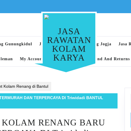
JASA
RAWATAN
ng Gunungkidul
Jasa Rawatan Kolam Renang Jogja
Jasa 
KOLAM
KARYA
Sleman
My Account
Privacy Policy
Refund And Returns 
t Kolam Renang di Bantul
ERMURAH DAN TERPERCAYA DI Triwidadi BANTUL
R KOLAM RENANG BARU