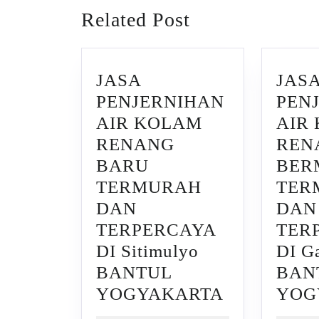
Previous
Related Post
post:
JASA
JAS
PENJERNIHAN
PEN
AIR KOLAM
AIR
RENANG
REN
BARU
BER
TERMURAH
TER
DAN
DAN
TERPERCAYA
TER
DI Sitimulyo
DI G
BANTUL
BAN
JASA
YOGYAKARTA
YOG
PENJERNI