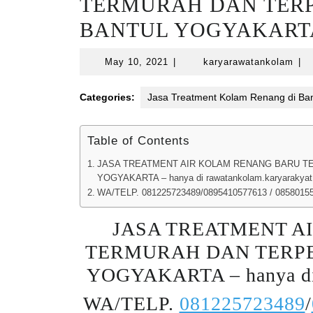
TERMURAH DAN TERPE
BANTUL YOGYAKART
May
kar
May 10, 2021
|
karyarawatankolam
|
10,
2021
Categories:
Jasa Treatment Kolam Renang di Ban
Table of Contents
JASA TREATMENT AIR KOLAM RENANG BARU TER
YOGYAKARTA – hanya di rawatankolam.karyarakya
WA/TELP. 081225723489/0895410577613 / 0858015
JASA TREATMENT A
TERMURAH DAN TERPER
YOGYAKARTA – hanya d
WA/TELP.
081225723489
/