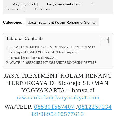
May
karyarawatankolam
May 11, 2021
|
karyarawatankolam
|
0
11,
Comment
|
10:51 am
2021
Categories:
Jasa Treatment Kolam Renang di Sleman
Table of Contents
JASA TREATMENT KOLAM RENANG TERPERCAYA DI
Sidorejo SLEMAN YOGYAKARTA – hanya di
rawatankolam.karyarakyat.com
WA/TELP. 085801557407 /081225723489/0895410577613
JASA TREATMENT KOLAM RENANG
TERPERCAYA DI Sidorejo SLEMAN
YOGYAKARTA – hanya di
rawatankolam
.
karyarakyat.com
WA/TELP.
085801557407
/
0812257234
89
/
0895410577613