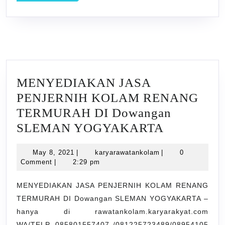
MORE
MENYEDIAKAN JASA
PENJERNIH KOLAM RENANG
TERMURAH DI Dowangan
MENYED
SLEMAN YOGYAKARTA
JASA
May
karyarawatankolam
May 8, 2021
|
karyarawatankolam
|
0
PENJERN
8,
Comment
|
2:29 pm
KOLAM
2021
RENANG
MENYEDIAKAN JASA PENJERNIH KOLAM RENANG
TERMURAH DI Dowangan SLEMAN YOGYAKARTA –
TERMUR
hanya di rawatankolam.karyarakyat.com
DI
WA/TELP. 085801557407 /081225723489/08954105