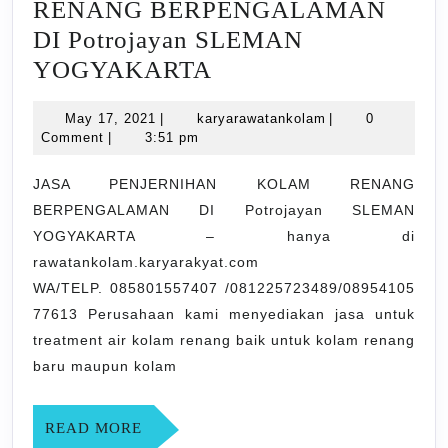
RENANG BERPENGALAMAN
DI Potrojayan SLEMAN
JASA
YOGYAKARTA
PENJERNIHAN
May
karyarawatankola
May 17, 2021
|
karyarawatankolam
|
0
KOLAM
17,
Comment
|
3:51 pm
RENANG
2021
BERPENGALAMAN
JASA PENJERNIHAN KOLAM RENANG
BERPENGALAMAN DI Potrojayan SLEMAN
DI
YOGYAKARTA – hanya di
Potrojayan
rawatankolam.karyarakyat.com
SLEMAN
WA/TELP. 085801557407 /081225723489/08954105
YOGYAKARTA
77613 Perusahaan kami menyediakan jasa untuk
treatment air kolam renang baik untuk kolam renang
baru maupun kolam
READ
READ MORE