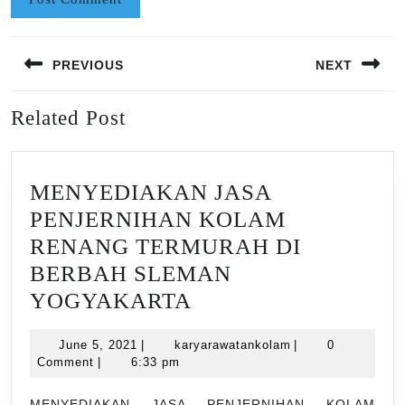
Post
PREVIOUS
NEXT
navigation
Previous
Next
Related Post
post:
post:
MENYEDIAKAN JASA
PENJERNIHAN KOLAM
RENANG TERMURAH DI
BERBAH SLEMAN
MENYEDIAKAN
YOGYAKARTA
JASA
June
karyarawatankola
June 5, 2021
|
karyarawatankolam
|
0
PENJERNIHAN
5,
Comment
|
6:33 pm
KOLAM
2021
MENYEDIAKAN JASA PENJERNIHAN KOLAM