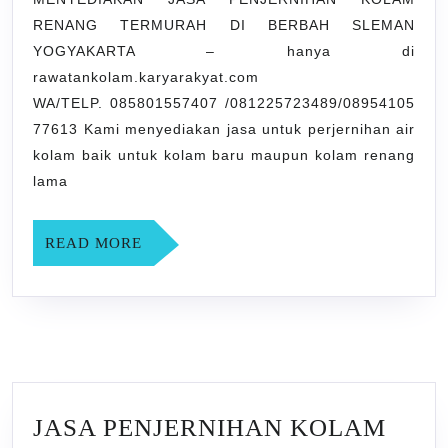
RENANG
RENANG TERMURAH DI BERBAH SLEMAN
TERMURAH
YOGYAKARTA – hanya di
DI
rawatankolam.karyarakyat.com
BERBAH
WA/TELP. 085801557407 /081225723489/08954105
SLEMAN
77613 Kami menyediakan jasa untuk perjernihan air
YOGYAKARTA
kolam baik untuk kolam baru maupun kolam renang
lama
READ
READ MORE
MORE
JASA PENJERNIHAN KOLAM