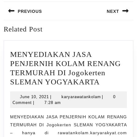
Post
PREVIOUS
NEXT
navigation
Previous
Next
Related Post
post:
post:
MENYEDIAKAN JASA
PENJERNIH KOLAM RENANG
TERMURAH DI Jogokerten
MENYED
SLEMAN YOGYAKARTA
JASA
June
karyarawatankol
June 10, 2021
|
karyarawatankolam
|
0
PENJERN
10,
Comment
|
7:28 am
KOLAM
2021
RENANG
MENYEDIAKAN JASA PENJERNIH KOLAM RENANG
TERMURAH DI Jogokerten SLEMAN YOGYAKARTA
TERMUR
– hanya di rawatankolam.karyarakyat.com
DI