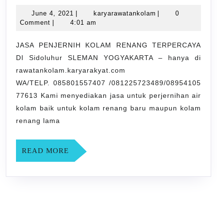
PENJERNIH
June
karyarawatankola
June 4, 2021
|
karyarawatankolam
|
0
KOLAM
4,
Comment
|
4:01 am
RENANG
2021
TERPERCAYA
JASA PENJERNIH KOLAM RENANG TERPERCAYA
DI Sidoluhur SLEMAN YOGYAKARTA – hanya di
DI
rawatankolam.karyarakyat.com
Sidoluhur
WA/TELP. 085801557407 /081225723489/08954105
SLEMAN
77613 Kami menyediakan jasa untuk perjernihan air
YOGYAKARTA
kolam baik untuk kolam renang baru maupun kolam
renang lama
READ
READ MORE
MORE