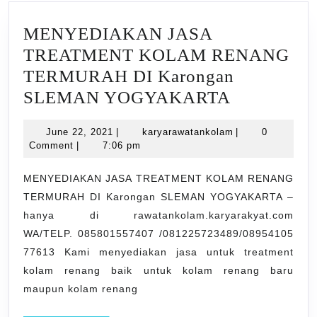
MENYEDIAKAN JASA
TREATMENT KOLAM RENANG
TERMURAH DI Karongan
MENYED
SLEMAN YOGYAKARTA
JASA
June
karyarawatankol
June 22, 2021
|
karyarawatankolam
|
0
TREATME
22,
Comment
|
7:06 pm
KOLAM
2021
RENANG
MENYEDIAKAN JASA TREATMENT KOLAM RENANG
TERMURAH DI Karongan SLEMAN YOGYAKARTA –
TERMUR
hanya di rawatankolam.karyarakyat.com
DI
WA/TELP. 085801557407 /081225723489/08954105
Karongan
77613 Kami menyediakan jasa untuk treatment
SLEMAN
kolam renang baik untuk kolam renang baru
YOGYAK
maupun kolam renang