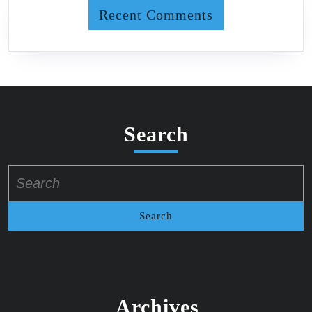
Recent Comments
Search
Search
for:
Archives