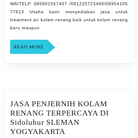
WA/TELP. 085801557407 /081225723489/08954105
Jogokerten
77613 Usaha kami menyediakan jasa untuk
SLEMAN
treatment air kolam renang baik untuk kolam renang
YOGYAK
baru maupun
READ
READ MORE
MORE
JASA PENJERNIH KOLAM
RENANG TERPERCAYA DI
Sidoluhur SLEMAN
JASA
YOGYAKARTA