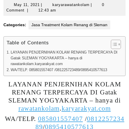
May
karyarawatankolam
May 11, 2021
|
karyarawatankolam
|
0
11,
Comment
|
12:43 am
2021
Categories:
Jasa Treatment Kolam Renang di Sleman
Table of Contents
LAYANAN PENJERNIHAN KOLAM RENANG TERPERCAYA DI
Gatak SLEMAN YOGYAKARTA – hanya di
rawatankolam.karyarakyat.com
WA/TELP. 085801557407 /081225723489/0895410577613
LAYANAN PENJERNIHAN KOLAM
RENANG TERPERCAYA DI Gatak
SLEMAN YOGYAKARTA – hanya di
rawatankolam
.
karyarakyat.com
WA/TELP.
085801557407
/
0812257234
89
/
0895410577613