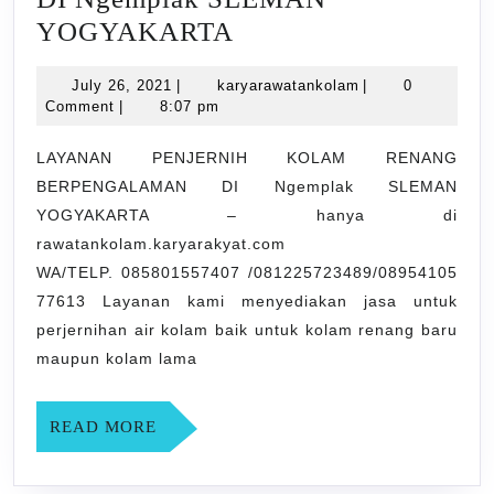
LAYANAN
YOGYAKARTA
PENJERNIH
July
karyarawatankola
July 26, 2021
|
karyarawatankolam
|
0
KOLAM
26,
Comment
|
8:07 pm
RENANG
2021
BERPENGALAMAN
LAYANAN PENJERNIH KOLAM RENANG
BERPENGALAMAN DI Ngemplak SLEMAN
DI
YOGYAKARTA – hanya di
Ngemplak
rawatankolam.karyarakyat.com
SLEMAN
WA/TELP. 085801557407 /081225723489/08954105
YOGYAKARTA
77613 Layanan kami menyediakan jasa untuk
perjernihan air kolam baik untuk kolam renang baru
maupun kolam lama
READ
READ MORE
MORE