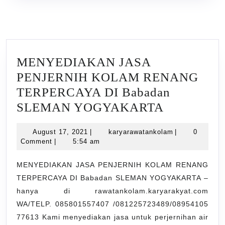
MENYEDIAKAN JASA
PENJERNIH KOLAM RENANG
TERPERCAYA DI Babadan
MENYED
SLEMAN YOGYAKARTA
JASA
August
karyarawatank
August 17, 2021
|
karyarawatankolam
|
0
PENJERN
17,
Comment
|
5:54 am
KOLAM
2021
RENANG
MENYEDIAKAN JASA PENJERNIH KOLAM RENANG
TERPERCAYA DI Babadan SLEMAN YOGYAKARTA –
TERPERC
hanya di rawatankolam.karyarakyat.com
DI
WA/TELP. 085801557407 /081225723489/08954105
Babadan
77613 Kami menyediakan jasa untuk perjernihan air