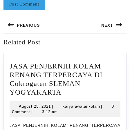
Post
PREVIOUS
NEXT
navigation
Previous
Next
Related Post
post:
post:
JASA PENJERNIH KOLAM
RENANG TERPERCAYA DI
Cokrogaten SLEMAN
JASA
YOGYAKARTA
PENJERNIH
August
karyarawatank
August 25, 2021
|
karyarawatankolam
|
0
KOLAM
25,
Comment
|
3:12 am
RENANG
2021
TERPERCAYA
JASA PENJERNIH KOLAM RENANG TERPERCAYA