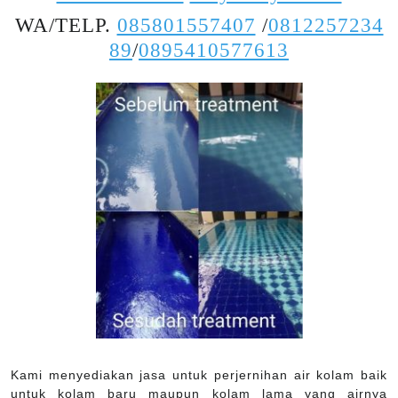
WA/TELP.
085801557407
/
0812257234
89
/
0895410577613
Kami menyediakan jasa untuk perjernihan air kolam baik
untuk kolam baru maupun kolam lama yang airnya