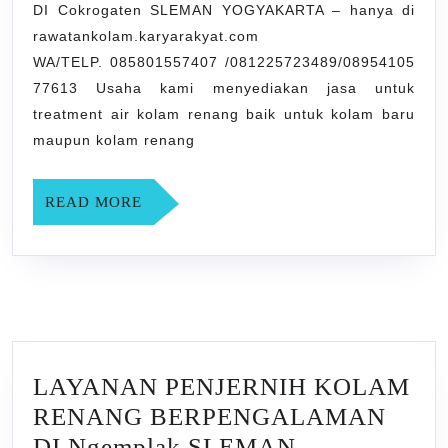
DI Cokrogaten SLEMAN YOGYAKARTA – hanya di
DI
rawatankolam.karyarakyat.com
Cokrogaten
WA/TELP. 085801557407 /081225723489/08954105
SLEMAN
77613 Usaha kami menyediakan jasa untuk
YOGYAKARTA
treatment air kolam renang baik untuk kolam baru
maupun kolam renang
READ
READ MORE
MORE
LAYANAN PENJERNIH KOLAM
RENANG BERPENGALAMAN
DI Ngemplak SLEMAN