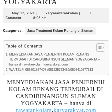
YOGYAKARTA
May
karyarawatankolam
May 12, 2021
|
karyarawatankolam
|
0
12,
Comment
|
8:08 am
2021
Categories:
Jasa Treatment Kolam Renang di Sleman
Table of Contents
MENYEDIAKAN JASA PENJERNIH KOLAM RENANG
TERMURAH DI CANDIBINANGUN SLEMAN YOGYAKARTA –
hanya di rawatankolam.karyarakyat.com
WA/TELP. 085801557407 /081225723489/0895410577613
MENYEDIAKAN JASA PENJERNIH
KOLAM RENANG TERMURAH DI
CANDIBINANGUN SLEMAN
YOGYAKARTA – hanya di
rawatankolam
.
karyarakyat.com