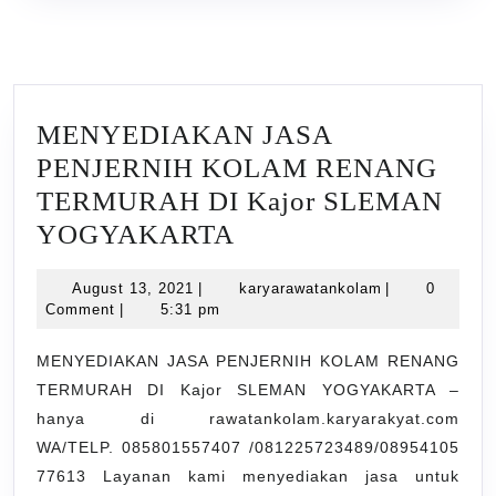
MENYEDIAKAN JASA
PENJERNIH KOLAM RENANG
TERMURAH DI Kajor SLEMAN
MENYEDIAKAN
YOGYAKARTA
JASA
August
karyarawatank
August 13, 2021
|
karyarawatankolam
|
0
PENJERNIH
13,
Comment
|
5:31 pm
KOLAM
2021
RENANG
MENYEDIAKAN JASA PENJERNIH KOLAM RENANG
TERMURAH DI Kajor SLEMAN YOGYAKARTA –
TERMURAH
hanya di rawatankolam.karyarakyat.com
DI
WA/TELP. 085801557407 /081225723489/08954105
Kajor
77613 Layanan kami menyediakan jasa untuk