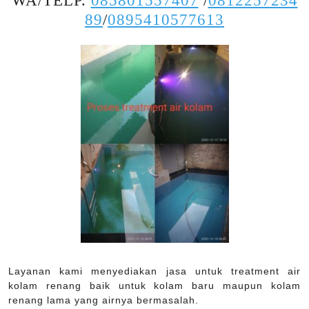
WA/TELP.
085801557407
/
0812257234
89
/
0895410577613
Layanan kami menyediakan jasa untuk treatment air
kolam renang baik untuk kolam baru maupun kolam
renang lama yang airnya bermasalah.