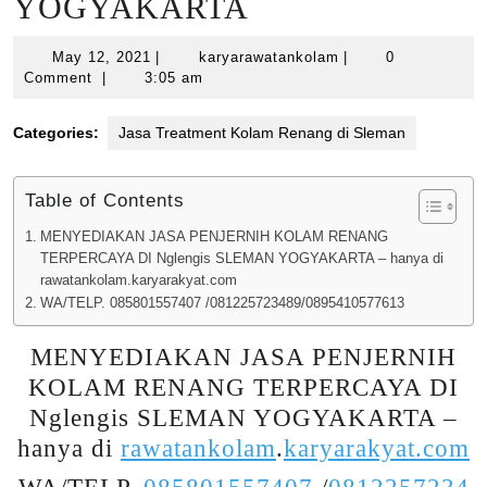
YOGYAKARTA
May
karyarawatankolam
May 12, 2021
|
karyarawatankolam
|
0
12,
Comment
|
3:05 am
2021
Categories:
Jasa Treatment Kolam Renang di Sleman
Table of Contents
MENYEDIAKAN JASA PENJERNIH KOLAM RENANG
TERPERCAYA DI Nglengis SLEMAN YOGYAKARTA – hanya di
rawatankolam.karyarakyat.com
WA/TELP. 085801557407 /081225723489/0895410577613
MENYEDIAKAN JASA PENJERNIH
KOLAM RENANG TERPERCAYA DI
Nglengis SLEMAN YOGYAKARTA –
hanya di
rawatankolam
.
karyarakyat.com