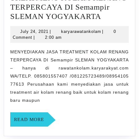
TERPERCAYA DI Semampir
MENYED
SLEMAN YOGYAKARTA
JASA
July
karyarawatankola
July 24, 2021
|
karyarawatankolam
|
0
TREATME
24,
Comment
|
2:00 am
KOLAM
2021
RENANG
MENYEDIAKAN JASA TREATMENT KOLAM RENANG
TERPERCAYA DI Semampir SLEMAN YOGYAKARTA
TERPERC
– hanya di rawatankolam.karyarakyat.com
DI
WA/TELP. 085801557407 /081225723489/08954105
Semampir
77613 Perusahaan kami menyediakan jasa untuk
SLEMAN
treatment air kolam renang baik untuk kolam renang
YOGYAK
baru maupun
READ
READ MORE
MORE