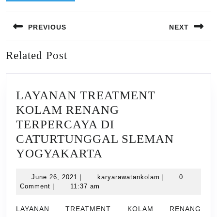
Post
PREVIOUS
NEXT
navigation
Previous
Next
Related Post
post:
post:
LAYANAN TREATMENT
KOLAM RENANG
TERPERCAYA DI
CATURTUNGGAL SLEMAN
LAYANAN
YOGYAKARTA
TREATMENT
June
karyarawatankol
June 26, 2021
|
karyarawatankolam
|
0
KOLAM
26,
Comment
|
11:37 am
RENANG
2021
TERPERCAYA
LAYANAN TREATMENT KOLAM RENANG