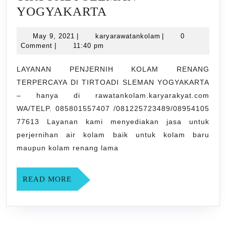
LAYANAN
YOGYAKARTA
PENJERNIH
May
karyarawatankolam
May 9, 2021
|
karyarawatankolam
|
0
KOLAM
9,
Comment
|
11:40 pm
RENANG
2021
TERPERCAYA
LAYANAN PENJERNIH KOLAM RENANG
TERPERCAYA DI TIRTOADI SLEMAN YOGYAKARTA
DI
– hanya di rawatankolam.karyarakyat.com
TIRTOADI
WA/TELP. 085801557407 /081225723489/08954105
SLEMAN
77613 Layanan kami menyediakan jasa untuk
YOGYAKARTA
perjernihan air kolam baik untuk kolam baru
maupun kolam renang lama
READ
READ MORE
MORE