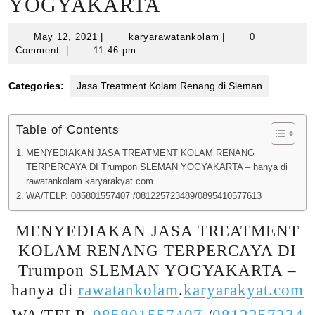
YOGYAKARTA
May
karyarawatankolam
May 12, 2021
|
karyarawatankolam
|
0
12,
Comment
|
11:46 pm
2021
Categories:
Jasa Treatment Kolam Renang di Sleman
Table of Contents
MENYEDIAKAN JASA TREATMENT KOLAM RENANG
TERPERCAYA DI Trumpon SLEMAN YOGYAKARTA – hanya di
rawatankolam.karyarakyat.com
WA/TELP. 085801557407 /081225723489/0895410577613
MENYEDIAKAN JASA TREATMENT
KOLAM RENANG TERPERCAYA DI
Trumpon SLEMAN YOGYAKARTA –
hanya di
rawatankolam
.
karyarakyat.com