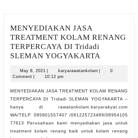
MENYEDIAKAN JASA
TREATMENT KOLAM RENANG
TERPERCAYA DI Tridadi
MENYED
SLEMAN YOGYAKARTA
JASA
May
karyarawatankolam
May 8, 2021
|
karyarawatankolam
|
0
TREATME
8,
Comment
|
10:12 pm
KOLAM
2021
RENANG
MENYEDIAKAN JASA TREATMENT KOLAM RENANG
TERPERCAYA DI Tridadi SLEMAN YOGYAKARTA –
TERPERC
hanya di rawatankolam.karyarakyat.com
DI
WA/TELP. 085801557407 /081225723489/08954105
Tridadi
77613 Perusahaan kami menyediakan jasa untuk
SLEMAN
treatment kolam renang baik untuk kolam renang