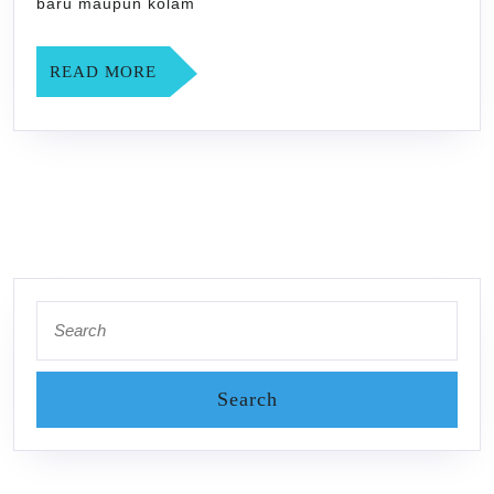
YOGYAK
baru maupun kolam
READ
READ MORE
MORE
Search
for: