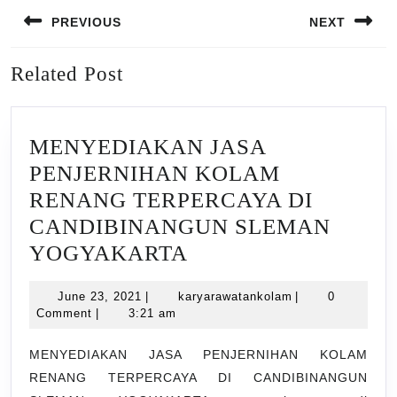
Post
PREVIOUS
NEXT
navigation
Previous
Next
Related Post
post:
post:
MENYEDIAKAN JASA
PENJERNIHAN KOLAM
RENANG TERPERCAYA DI
CANDIBINANGUN SLEMAN
MENYEDIAKAN
YOGYAKARTA
JASA
June
karyarawatankol
June 23, 2021
|
karyarawatankolam
|
0
PENJERNIHAN
23,
Comment
|
3:21 am
KOLAM
2021
RENANG
MENYEDIAKAN JASA PENJERNIHAN KOLAM
RENANG TERPERCAYA DI CANDIBINANGUN
TERPERCAYA