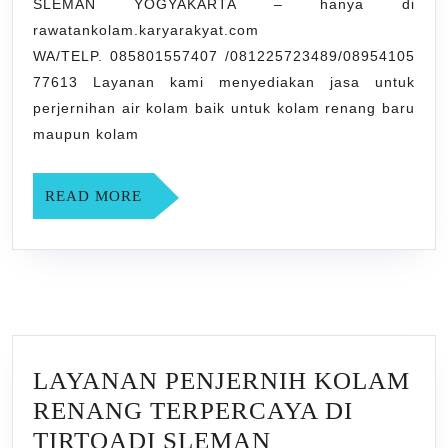
SLEMAN YOGYAKARTA – hanya di
DI
rawatankolam.karyarakyat.com
CANDIBINANGUN
WA/TELP. 085801557407 /081225723489/08954105
SLEMAN
77613 Layanan kami menyediakan jasa untuk
YOGYAKARTA
perjernihan air kolam baik untuk kolam renang baru
maupun kolam
READ
READ MORE
MORE
LAYANAN PENJERNIH KOLAM
RENANG TERPERCAYA DI
TIRTOADI SLEMAN