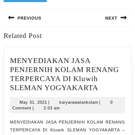
Post
PREVIOUS
NEXT
navigation
Previous
Next
Related Post
post:
post:
MENYEDIAKAN JASA
PENJERNIH KOLAM RENANG
TERPERCAYA DI Kluwih
MENYED
SLEMAN YOGYAKARTA
JASA
May
karyarawatankola
May 31, 2021
|
karyarawatankolam
|
0
PENJERN
31,
Comment
|
2:03 am
KOLAM
2021
RENANG
MENYEDIAKAN JASA PENJERNIH KOLAM RENANG
TERPERCAYA DI Kluwih SLEMAN YOGYAKARTA –
TERPERC