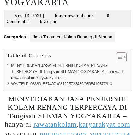
YOGYAKARTA
May
karyarawatankolam
May 13, 2021
|
karyarawatankolam
|
0
13,
Comment
|
9:37 pm
2021
Categories:
Jasa Treatment Kolam Renang di Sleman
Table of Contents
MENYEDIAKAN JASA PENJERNIH KOLAM RENANG
TERPERCAYA DI Tangisan SLEMAN YOGYAKARTA – hanya di
rawatankolam.karyarakyat.com
WA/TELP. 085801557407 /081225723489/0895410577613
MENYEDIAKAN JASA PENJERNIH
KOLAM RENANG TERPERCAYA DI
Tangisan SLEMAN YOGYAKARTA –
hanya di
rawatankolam
.
karyarakyat.com