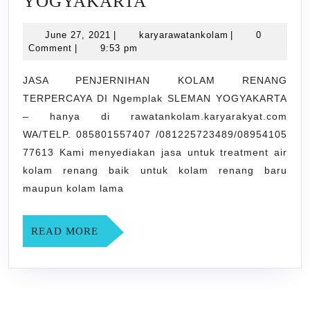
JASA
YOGYAKARTA
PENJERNIHAN
June
karyarawatankol
June 27, 2021
|
karyarawatankolam
|
0
KOLAM
27,
Comment
|
9:53 pm
RENANG
2021
TERPERCAYA
JASA PENJERNIHAN KOLAM RENANG
TERPERCAYA DI Ngemplak SLEMAN YOGYAKARTA
DI
– hanya di rawatankolam.karyarakyat.com
Ngemplak
WA/TELP. 085801557407 /081225723489/08954105
SLEMAN
77613 Kami menyediakan jasa untuk treatment air
YOGYAKARTA
kolam renang baik untuk kolam renang baru
maupun kolam lama
READ
READ MORE
MORE