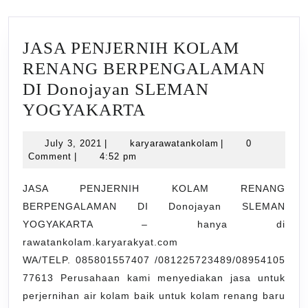
JASA PENJERNIH KOLAM
RENANG BERPENGALAMAN
DI Donojayan SLEMAN
JASA
YOGYAKARTA
PENJERNIH
July
karyarawatankolam
July 3, 2021
|
karyarawatankolam
|
0
KOLAM
3,
Comment
|
4:52 pm
RENANG
2021
BERPENGALAMAN
JASA PENJERNIH KOLAM RENANG
BERPENGALAMAN DI Donojayan SLEMAN
DI
YOGYAKARTA – hanya di
Donojayan
rawatankolam.karyarakyat.com
SLEMAN
WA/TELP. 085801557407 /081225723489/08954105
YOGYAKARTA
77613 Perusahaan kami menyediakan jasa untuk
perjernihan air kolam baik untuk kolam renang baru