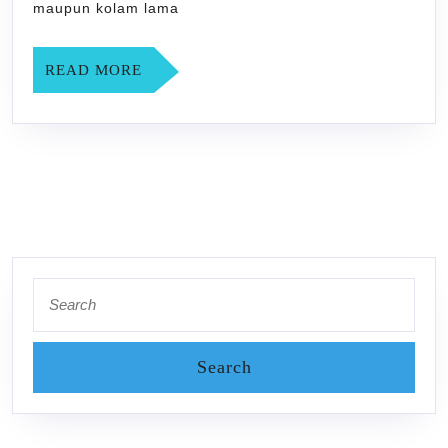
maupun kolam lama
READ
READ MORE
MORE
Search
for: