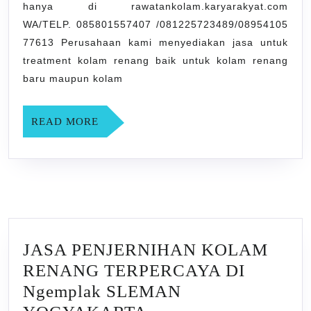
hanya di rawatankolam.karyarakyat.com
DI
WA/TELP. 085801557407 /081225723489/08954105
Kluwih
77613 Perusahaan kami menyediakan jasa untuk
SLEMAN
treatment kolam renang baik untuk kolam renang
YOGYAK
baru maupun kolam
READ
READ MORE
MORE
JASA PENJERNIHAN KOLAM
RENANG TERPERCAYA DI
Ngemplak SLEMAN