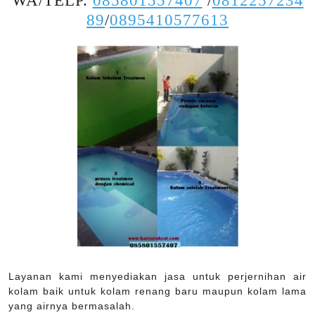
WA/TELP.
085801557407
/
0812257234
89
/
0895410577613
Layanan kami menyediakan jasa untuk perjernihan air
kolam baik untuk kolam renang baru maupun kolam lama
yang airnya bermasalah.