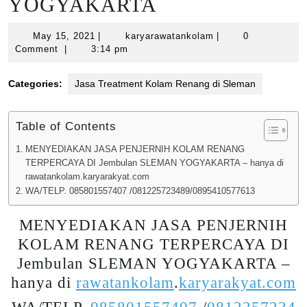
YOGYAKARTA
May
karyarawatankolam
May 15, 2021
|
karyarawatankolam
|
0
15,
Comment
|
3:14 pm
2021
Categories:
Jasa Treatment Kolam Renang di Sleman
Table of Contents
MENYEDIAKAN JASA PENJERNIH KOLAM RENANG
TERPERCAYA DI Jembulan SLEMAN YOGYAKARTA – hanya di
rawatankolam.karyarakyat.com
WA/TELP. 085801557407 /081225723489/0895410577613
MENYEDIAKAN JASA PENJERNIH
KOLAM RENANG TERPERCAYA DI
Jembulan SLEMAN YOGYAKARTA –
hanya di
rawatankolam
.
karyarakyat.com