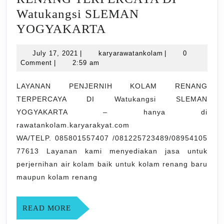
Watukangsi SLEMAN
LAYANAN
YOGYAKARTA
PENJERNIH
July
karyarawatankola
July 17, 2021
|
karyarawatankolam
|
0
KOLAM
17,
Comment
|
2:59 am
RENANG
2021
TERPERCAYA
LAYANAN PENJERNIH KOLAM RENANG
TERPERCAYA DI Watukangsi SLEMAN
DI
YOGYAKARTA – hanya di
Watukangsi
rawatankolam.karyarakyat.com
SLEMAN
WA/TELP. 085801557407 /081225723489/08954105
YOGYAKARTA
77613 Layanan kami menyediakan jasa untuk
perjernihan air kolam baik untuk kolam renang baru
maupun kolam renang
READ
READ MORE
MORE