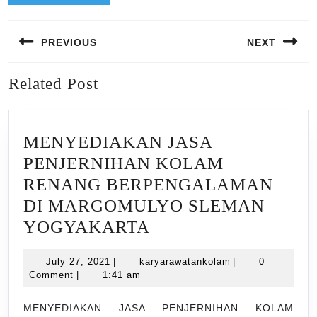
Post
PREVIOUS
NEXT
navigation
Previous
Next
Related Post
post:
post:
MENYEDIAKAN JASA
PENJERNIHAN KOLAM
RENANG BERPENGALAMAN
DI MARGOMULYO SLEMAN
MENYEDIAKAN
YOGYAKARTA
JASA
July
karyarawatankola
July 27, 2021
|
karyarawatankolam
|
0
PENJERNIHAN
27,
Comment
|
1:41 am
KOLAM
2021
RENANG
MENYEDIAKAN JASA PENJERNIHAN KOLAM