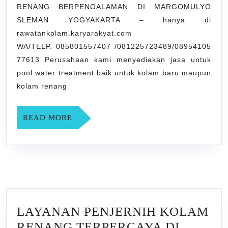
RENANG BERPENGALAMAN DI MARGOMULYO
BERPENGALAMAN
SLEMAN YOGYAKARTA – hanya di
DI
rawatankolam.karyarakyat.com
MARGOMULYO
WA/TELP. 085801557407 /081225723489/08954105
SLEMAN
77613 Perusahaan kami menyediakan jasa untuk
YOGYAKARTA
pool water treatment baik untuk kolam baru maupun
kolam renang
READ
READ MORE
MORE
LAYANAN PENJERNIH KOLAM
RENANG TERPERCAYA DI