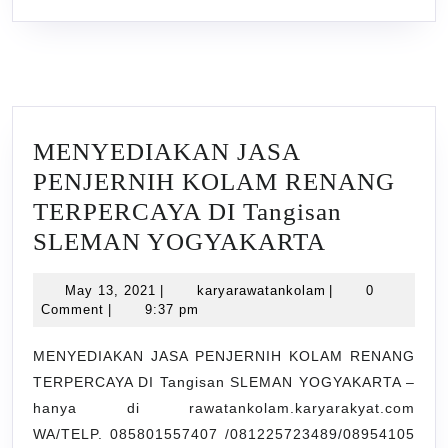
MENYEDIAKAN JASA
PENJERNIH KOLAM RENANG
TERPERCAYA DI Tangisan
MENYED
SLEMAN YOGYAKARTA
JASA
May
karyarawatankola
May 13, 2021
|
karyarawatankolam
|
0
PENJERN
13,
Comment
|
9:37 pm
KOLAM
2021
RENANG
MENYEDIAKAN JASA PENJERNIH KOLAM RENANG
TERPERCAYA DI Tangisan SLEMAN YOGYAKARTA –
TERPERC
hanya di rawatankolam.karyarakyat.com
DI
WA/TELP. 085801557407 /081225723489/08954105