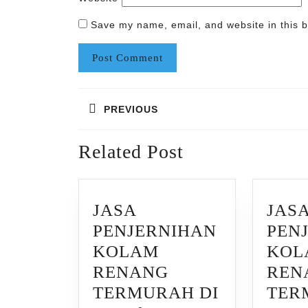
Save my name, email, and website in this b
Post
PREVIOUS
navigation
Previous
Related Post
post:
JASA
JAS
PENJERNIHAN
PEN
KOLAM
KOL
RENANG
REN
TERMURAH DI
TER