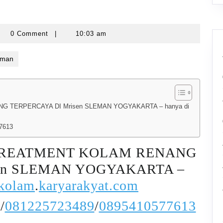
yarawatankolam
0 Comment
|
10:03 am
eman
 TERPERCAYA DI Mrisen SLEMAN YOGYAKARTA – hanya di
7613
TREATMENT KOLAM RENANG
sen SLEMAN YOGYAKARTA –
kolam
.
karyarakyat.com
/
081225723489
/
0895410577613