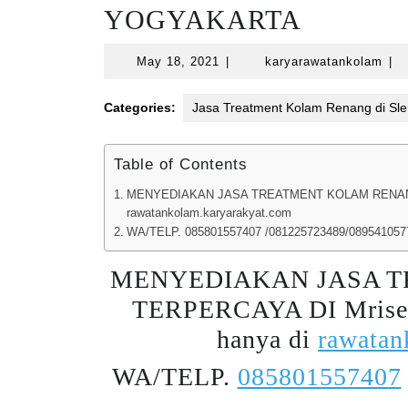
YOGYAKARTA
May
kar
May 18, 2021
|
karyarawatankolam
|
18,
2021
Categories:
Jasa Treatment Kolam Renang di Sl
Table of Contents
MENYEDIAKAN JASA TREATMENT KOLAM RENANG
rawatankolam.karyarakyat.com
WA/TELP. 085801557407 /081225723489/089541057
MENYEDIAKAN JASA 
TERPERCAYA DI Mri
hanya di
rawatan
WA/TELP.
085801557407