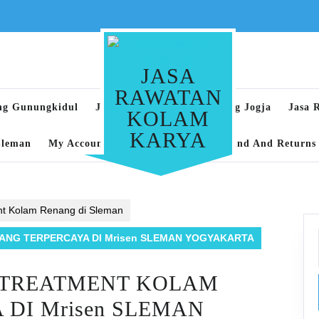
JASA
RAWATAN
ng Gunungkidul
Jasa Rawatan Kolam Renang Jogja
Jasa 
KOLAM
KARYA
Sleman
My Account
Privacy Policy
Refund And Returns 
nt Kolam Renang di Sleman
NG TERPERCAYA DI Mrisen SLEMAN YOGYAKARTA
 TREATMENT KOLAM
DI Mrisen SLEMAN