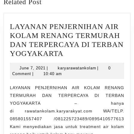
Related Post
post:
post:
LAYANAN PENJERNIHAN AIR
KOLAM RENANG TERMURAH
DAN TERPERCAYA DI TERBAN
LAYANAN
YOGYAKARTA
PENJERNIHAN
June
karyarawatankola
June 7, 2021
|
karyarawatankolam
|
0
AIR
7,
Comment
|
10:40 am
KOLAM
2021
RENANG
LAYANAN PENJERNIHAN AIR KOLAM RENANG
TERMURAH DAN TERPERCAYA DI TERBAN
TERMURAH
YOGYAKARTA – hanya
DAN
di rawatankolam.karyarakyat.com WA/TELP.
TERPERCAYA
085801557407 /081225723489/0895410577613
DI
Kami menyediakan jasa untuk treatment air kolam
TERBAN