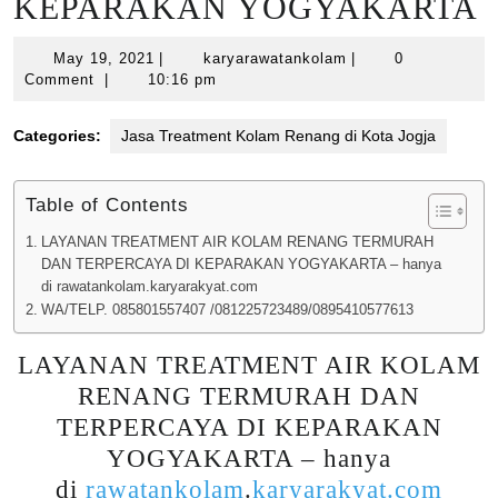
KEPARAKAN YOGYAKARTA
May
karyarawatankolam
May 19, 2021
|
karyarawatankolam
|
0
19,
Comment
|
10:16 pm
2021
Categories:
Jasa Treatment Kolam Renang di Kota Jogja
Table of Contents
LAYANAN TREATMENT AIR KOLAM RENANG TERMURAH
DAN TERPERCAYA DI KEPARAKAN YOGYAKARTA – hanya
di rawatankolam.karyarakyat.com
WA/TELP. 085801557407 /081225723489/0895410577613
LAYANAN TREATMENT AIR KOLAM
RENANG TERMURAH DAN
TERPERCAYA DI KEPARAKAN
YOGYAKARTA – hanya
di
rawatankolam
.
karyarakyat.com