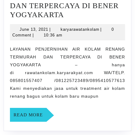
DAN TERPERCAYA DI BENER
LAYANAN
YOGYAKARTA
PENJERNIHAN
June
karyarawatankol
June 13, 2021
|
karyarawatankolam
|
0
AIR
13,
Comment
|
10:36 am
KOLAM
2021
RENANG
LAYANAN PENJERNIHAN AIR KOLAM RENANG
TERMURAH DAN TERPERCAYA DI BENER
TERMURAH
YOGYAKARTA – hanya
DAN
di rawatankolam.karyarakyat.com WA/TELP.
TERPERCAYA
085801557407 /081225723489/0895410577613
DI
Kami menyediakan jasa untuk treatment air kolam
BENER
renang bagus untuk kolam baru maupun
YOGYAKARTA
READ
READ MORE
MORE