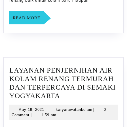
renang baik untuk kolam baru maupun
YOGYAKARTA
READ
READ MORE
MORE
LAYANAN PENJERNIHAN AIR
KOLAM RENANG TERMURAH
DAN TERPERCAYA DI SEMAKI
LAYANAN
YOGYAKARTA
PENJERNIHAN
May
karyarawatankola
May 19, 2021
|
karyarawatankolam
|
0
AIR
19,
Comment
|
1:59 pm
KOLAM
2021