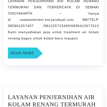
RENANG
LAYANAN PENJERNIHAN AIR KOLAM RENANG
TERMURAH DAN TERPERCAYA DI SEMAKI
TERMURAH
YOGYAKARTA – hanya
DAN
di rawatankolam.karyarakyat.com WA/TELP.
TERPERCAYA
085801557407 /081225723489/0895410577613
DI
Kami menyediakan jasa untuk treatment air kolam
SEMAKI
renang bagus untuk kolam baru maupun
YOGYAKARTA
READ
READ MORE
MORE
LAYANAN PENJERNIHAN AIR
KOLAM RENANG TERMURAH