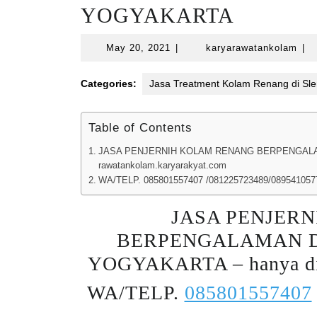
YOGYAKARTA
May
kar
May 20, 2021
|
karyarawatankolam
|
20,
2021
Categories:
Jasa Treatment Kolam Renang di Sl
Table of Contents
JASA PENJERNIH KOLAM RENANG BERPENGALAMA
rawatankolam.karyarakyat.com
WA/TELP. 085801557407 /081225723489/089541057
JASA PENJER
BERPENGALAMAN DI
YOGYAKARTA – hanya d
WA/TELP.
085801557407