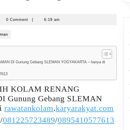
yarawatankolam
0 Comment
|
6:19 am
eman
N DI Gunung Gebang SLEMAN YOGYAKARTA – hanya di
7613
NIH KOLAM RENANG
 Gunung Gebang SLEMAN
i
rawatankolam
.
karyarakyat.com
/
081225723489
/
0895410577613