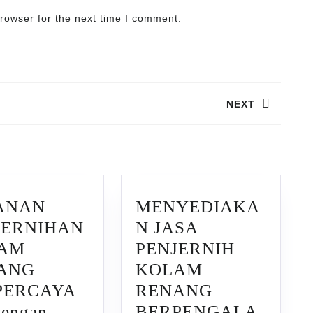
rowser for the next time I comment.
NEXT
Next
post:
ANAN
MENYEDIAKA
JERNIHAN
N JASA
AM
PENJERNIH
ANG
KOLAM
PERCAYA
RENANG
tengan
BERPENGALA