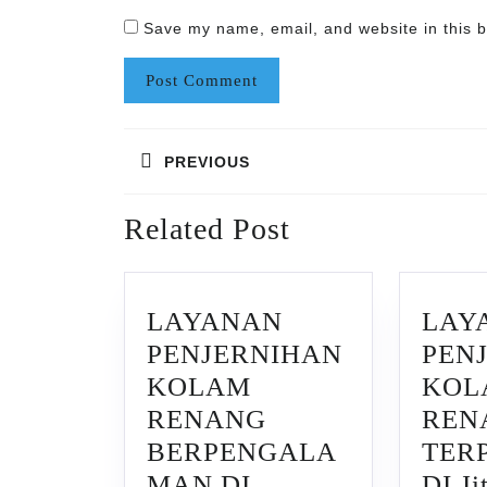
Save my name, email, and website in this b
Post
PREVIOUS
navigation
Previous
Related Post
post:
LAYANAN
LAY
PENJERNIHAN
PEN
KOLAM
KOL
RENANG
REN
BERPENGALA
TER
MAN DI
DI Ji