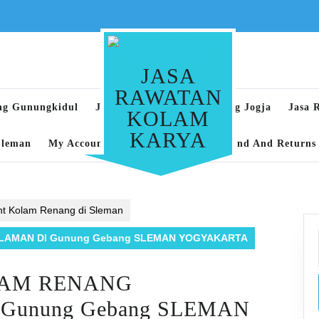
JASA
RAWATAN
ng Gunungkidul
Jasa Rawatan Kolam Renang Jogja
Jasa 
KOLAM
KARYA
Sleman
My Account
Privacy Policy
Refund And Returns 
nt Kolam Renang di Sleman
LAMAN DI Gunung Gebang SLEMAN YOGYAKARTA
LAM RENANG
unung Gebang SLEMAN