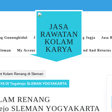
JASA
RAWATAN
ng Gunungkidul
Jasa Rawatan Kolam Renang Jogja
Jasa 
KOLAM
KARYA
Sleman
My Account
Privacy Policy
Refund And Returns 
nt Kolam Renang di Sleman
A DI Tegalrejo SLEMAN YOGYAKARTA
OLAM RENANG
lrejo SLEMAN YOGYAKARTA