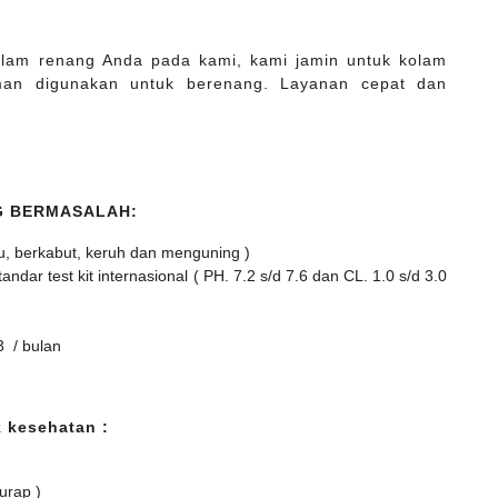
kolam renang Anda pada kami, kami jamin untuk kolam
man digunakan untuk berenang. Layanan cepat dan
G BERMASALAH:
u, berkabut, keruh dan menguning )
dar test kit internasional ( PH. 7.2 s/d 7.6 dan CL. 1.0 s/d 3.0
3 / bulan
 kesehatan :
urap )