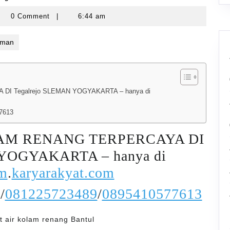
yarawatankolam
0 Comment
|
6:44 am
eman
 Tegalrejo SLEMAN YOGYAKARTA – hanya di
7613
AM RENANG TERPERCAYA DI
 YOGYAKARTA – hanya di
am
.
karyarakyat.com
/
081225723489
/
0895410577613