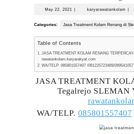
May
kar
May 22, 2021
|
karyarawatankolam
|
22,
2021
Categories:
Jasa Treatment Kolam Renang di Sl
Table of Contents
JASA TREATMENT KOLAM RENANG TERPERCAYA DI
rawatankolam.karyarakyat.com
WA/TELP. 085801557407 /081225723489/089541057
JASA TREATMENT KOL
Tegalrejo SLEMAN
rawatankol
WA/TELP.
085801557407