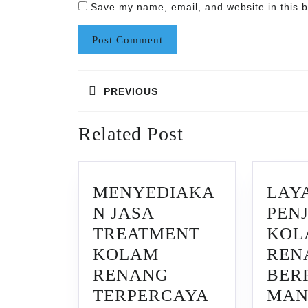
Save my name, email, and website in this b
Post
PREVIOUS
navigation
Previous
Related Post
post:
MENYEDIAKA
LAY
N JASA
PEN
TREATMENT
KOL
KOLAM
REN
RENANG
BER
TERPERCAYA
MAN