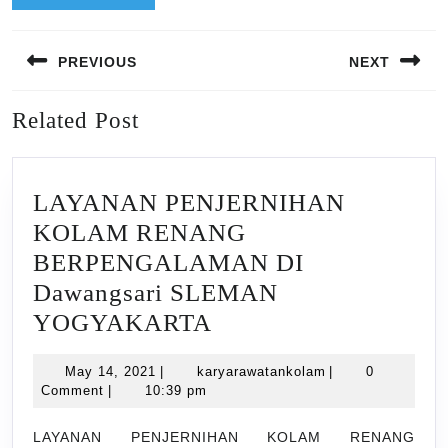
Post
PREVIOUS
NEXT
navigation
Previous
Next
Related Post
post:
post:
LAYANAN PENJERNIHAN
KOLAM RENANG
BERPENGALAMAN DI
Dawangsari SLEMAN
LAYANAN
YOGYAKARTA
PENJERNIHAN
May
karyarawatankola
May 14, 2021
|
karyarawatankolam
|
0
KOLAM
14,
Comment
|
10:39 pm
RENANG
2021
BERPENGALAMAN
LAYANAN PENJERNIHAN KOLAM RENANG