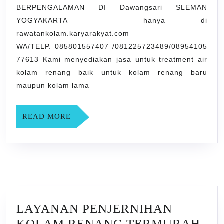
BERPENGALAMAN DI Dawangsari SLEMAN
DI
YOGYAKARTA – hanya di
Dawangsari
rawatankolam.karyarakyat.com
SLEMAN
WA/TELP. 085801557407 /081225723489/08954105
YOGYAKARTA
77613 Kami menyediakan jasa untuk treatment air
kolam renang baik untuk kolam renang baru
maupun kolam lama
READ
READ MORE
MORE
LAYANAN PENJERNIHAN
KOLAM RENANG TERMURAH