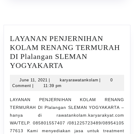
LAYANAN PENJERNIHAN
KOLAM RENANG TERMURAH
DI Plalangan SLEMAN
LAYANAN
YOGYAKARTA
PENJERNIHAN
June
karyarawatankol
June 11, 2021
|
karyarawatankolam
|
0
KOLAM
11,
Comment
|
11:39 pm
RENANG
2021
TERMURAH
LAYANAN PENJERNIHAN KOLAM RENANG
TERMURAH DI Plalangan SLEMAN YOGYAKARTA –
DI
hanya di rawatankolam.karyarakyat.com
Plalangan
WA/TELP. 085801557407 /081225723489/08954105
SLEMAN
77613 Kami menyediakan jasa untuk treatment