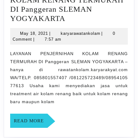
DI Panggeran SLEMAN
LAYANAN
YOGYAKARTA
PENJERNIHAN
May
karyarawatankola
May 18, 2021
|
karyarawatankolam
|
0
KOLAM
18,
Comment
|
7:57 am
RENANG
2021
TERMURAH
LAYANAN PENJERNIHAN KOLAM RENANG
TERMURAH DI Panggeran SLEMAN YOGYAKARTA –
DI
hanya di rawatankolam.karyarakyat.com
Panggeran
WA/TELP. 085801557407 /081225723489/08954105
SLEMAN
77613 Usaha kami menyediakan jasa untuk
YOGYAKARTA
treatment air kolam renang baik untuk kolam renang
baru maupun kolam
READ
READ MORE
MORE