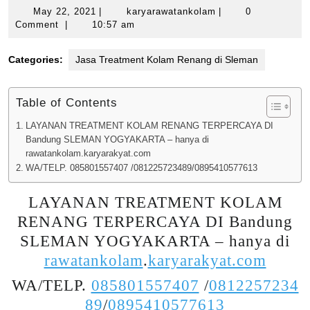
May
karyarawatankolam
May 22, 2021
|
karyarawatankolam
|
0
22,
Comment
|
10:57 am
2021
Categories:
Jasa Treatment Kolam Renang di Sleman
Table of Contents
LAYANAN TREATMENT KOLAM RENANG TERPERCAYA DI
Bandung SLEMAN YOGYAKARTA – hanya di
rawatankolam.karyarakyat.com
WA/TELP. 085801557407 /081225723489/0895410577613
LAYANAN TREATMENT KOLAM
RENANG TERPERCAYA DI Bandung
SLEMAN YOGYAKARTA – hanya di
rawatankolam
.
karyarakyat.com
WA/TELP.
085801557407
/
0812257234
89
/
0895410577613