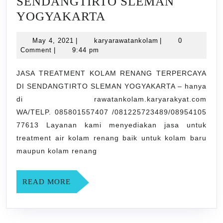
SENDANGTIRTO SLEMAN
JASA
YOGYAKARTA
TREATMENT
May
karyarawatankolam
May 4, 2021
|
karyarawatankolam
|
0
KOLAM
4,
Comment
|
9:44 pm
RENANG
2021
TERPERCAYA
JASA TREATMENT KOLAM RENANG TERPERCAYA
DI SENDANGTIRTO SLEMAN YOGYAKARTA – hanya
DI
di rawatankolam.karyarakyat.com
SENDANGTIRTO
WA/TELP. 085801557407 /081225723489/08954105
SLEMAN
77613 Layanan kami menyediakan jasa untuk
YOGYAKARTA
treatment air kolam renang baik untuk kolam baru
maupun kolam renang
READ
READ MORE
MORE