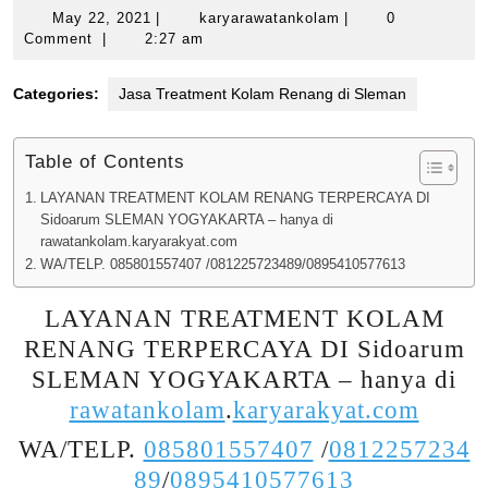
May
karyarawatankolam
May 22, 2021
|
karyarawatankolam
|
0
22,
Comment
|
2:27 am
2021
Categories:
Jasa Treatment Kolam Renang di Sleman
Table of Contents
LAYANAN TREATMENT KOLAM RENANG TERPERCAYA DI
Sidoarum SLEMAN YOGYAKARTA – hanya di
rawatankolam.karyarakyat.com
WA/TELP. 085801557407 /081225723489/0895410577613
LAYANAN TREATMENT KOLAM
RENANG TERPERCAYA DI Sidoarum
SLEMAN YOGYAKARTA – hanya di
rawatankolam
.
karyarakyat.com
WA/TELP.
085801557407
/
0812257234
89
/
0895410577613