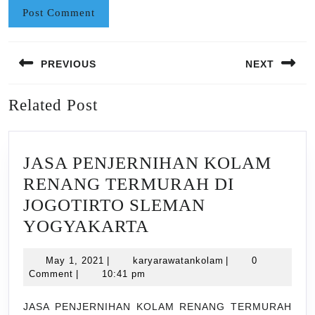
Post
PREVIOUS
NEXT
navigation
Previous
Next
Related Post
post:
post:
JASA PENJERNIHAN KOLAM
RENANG TERMURAH DI
JOGOTIRTO SLEMAN
JASA
YOGYAKARTA
PENJERNIHAN
May
karyarawatankolam
May 1, 2021
|
karyarawatankolam
|
0
KOLAM
1,
Comment
|
10:41 pm
RENANG
2021
TERMURAH
JASA PENJERNIHAN KOLAM RENANG TERMURAH