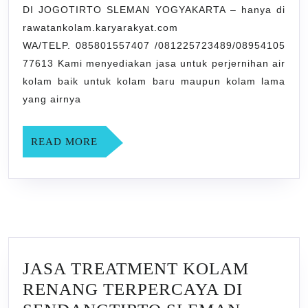
DI JOGOTIRTO SLEMAN YOGYAKARTA – hanya di
DI
rawatankolam.karyarakyat.com
JOGOTIRTO
WA/TELP. 085801557407 /081225723489/08954105
SLEMAN
77613 Kami menyediakan jasa untuk perjernihan air
YOGYAKARTA
kolam baik untuk kolam baru maupun kolam lama
yang airnya
READ
READ MORE
MORE
JASA TREATMENT KOLAM
RENANG TERPERCAYA DI