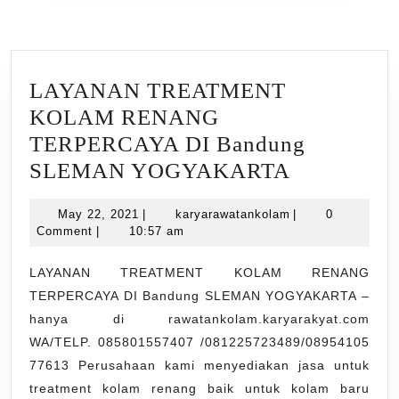
LAYANAN TREATMENT
KOLAM RENANG
TERPERCAYA DI Bandung
LAYANA
SLEMAN YOGYAKARTA
TREATME
May
karyarawatankola
May 22, 2021
|
karyarawatankolam
|
0
KOLAM
22,
Comment
|
10:57 am
RENANG
2021
TERPERC
LAYANAN TREATMENT KOLAM RENANG
TERPERCAYA DI Bandung SLEMAN YOGYAKARTA –
DI
hanya di rawatankolam.karyarakyat.com
Bandung
WA/TELP. 085801557407 /081225723489/08954105
SLEMAN
77613 Perusahaan kami menyediakan jasa untuk
YOGYAK
treatment kolam renang baik untuk kolam baru