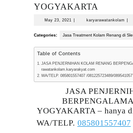
YOGYAKARTA
May
kar
May 23, 2021
|
karyarawatankolam
|
23,
2021
Categories:
Jasa Treatment Kolam Renang di Sl
Table of Contents
JASA PENJERNIHAN KOLAM RENANG BERPENGAL
rawatankolam.karyarakyat.com
WA/TELP. 085801557407 /081225723489/089541057
JASA PENJERN
BERPENGALAMAN
YOGYAKARTA – hanya d
WA/TELP.
085801557407