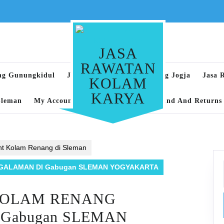
JASA
RAWATAN
ng Gunungkidul
Jasa Rawatan Kolam Renang Jogja
Jasa 
KOLAM
KARYA
Sleman
My Account
Privacy Policy
Refund And Returns 
nt Kolam Renang di Sleman
GALAMAN DI Gabugan SLEMAN YOGYAKARTA
KOLAM RENANG
Gabugan SLEMAN