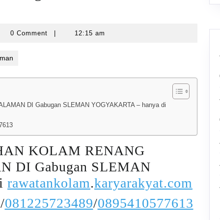
yarawatankolam
0 Comment
|
12:15 am
eman
AMAN DI Gabugan SLEMAN YOGYAKARTA – hanya di
7613
IHAN KOLAM RENANG
 DI Gabugan SLEMAN
i
rawatankolam
.
karyarakyat.com
/
081225723489
/
0895410577613