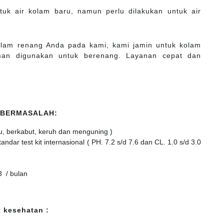
tuk air kolam baru, namun perlu dilakukan untuk air
kolam renang Anda pada kami, kami jamin untuk kolam
man digunakan untuk berenang. Layanan cepat dan
 BERMASALAH:
u, berkabut, keruh dan menguning )
dar test kit internasional ( PH. 7.2 s/d 7.6 dan CL. 1.0 s/d 3.0
3 / bulan
 kesehatan :