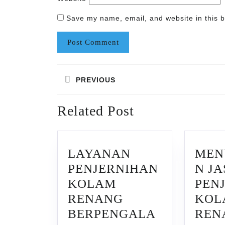
Save my name, email, and website in this b
Post
PREVIOUS
navigation
Previous
Related Post
post:
LAYANAN
MEN
PENJERNIHAN
N JA
KOLAM
PEN
RENANG
KOL
BERPENGALA
REN