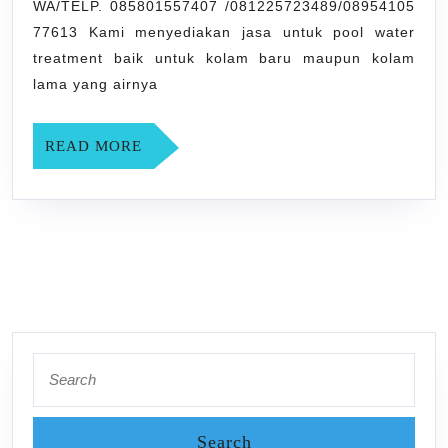
WA/TELP. 085801557407 /081225723489/08954105
SLEMAN
77613 Kami menyediakan jasa untuk pool water
YOGYAK
treatment baik untuk kolam baru maupun kolam
lama yang airnya
READ
READ MORE
MORE
Search
for: