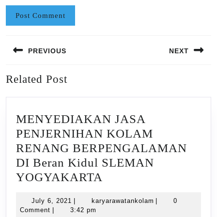
Post
PREVIOUS
NEXT
navigation
Previous
Next
Related Post
post:
post:
MENYEDIAKAN JASA
PENJERNIHAN KOLAM
RENANG BERPENGALAMAN
DI Beran Kidul SLEMAN
MENYEDIAKAN
YOGYAKARTA
JASA
July
karyarawatankolam
July 6, 2021
|
karyarawatankolam
|
0
PENJERNIHAN
6,
Comment
|
3:42 pm