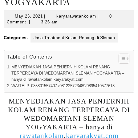
YOGYAKARTA
May
karyarawatankolam
May 23, 2021
|
karyarawatankolam
|
0
23,
Comment
|
3:26 am
2021
Categories:
Jasa Treatment Kolam Renang di Sleman
Table of Contents
MENYEDIAKAN JASA PENJERNIH KOLAM RENANG
TERPERCAYA DI WEDOMARTANI SLEMAN YOGYAKARTA –
hanya di rawatankolam.karyarakyat.com
WA/TELP. 085801557407 /081225723489/0895410577613
MENYEDIAKAN JASA PENJERNIH
KOLAM RENANG TERPERCAYA DI
WEDOMARTANI SLEMAN
YOGYAKARTA – hanya di
rawatankolam
.
karyarakyat.com