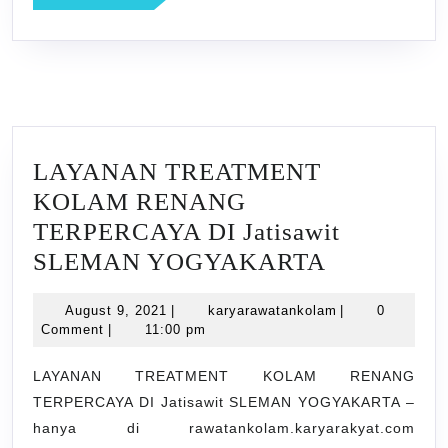
MORE
LAYANAN TREATMENT
KOLAM RENANG
TERPERCAYA DI Jatisawit
LAYANA
SLEMAN YOGYAKARTA
TREATME
August
karyarawatanko
August 9, 2021
|
karyarawatankolam
|
0
KOLAM
9,
Comment
|
11:00 pm
RENANG
2021
TERPERC
LAYANAN TREATMENT KOLAM RENANG
TERPERCAYA DI Jatisawit SLEMAN YOGYAKARTA –
DI
hanya di rawatankolam.karyarakyat.com
Jatisawit