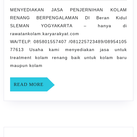
KOLAM
2021
RENANG
MENYEDIAKAN JASA PENJERNIHAN KOLAM
RENANG BERPENGALAMAN DI Beran Kidul
BERPENGALAMAN
SLEMAN YOGYAKARTA – hanya di
DI
rawatankolam.karyarakyat.com
Beran
WA/TELP. 085801557407 /081225723489/08954105
Kidul
77613 Usaha kami menyediakan jasa untuk
SLEMAN
treatment kolam renang baik untuk kolam baru
YOGYAKARTA
maupun kolam
READ
READ MORE
MORE