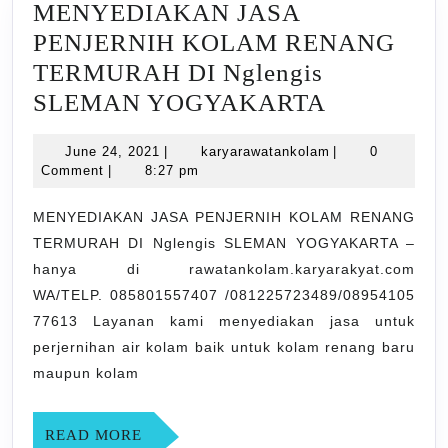
MENYEDIAKAN JASA
PENJERNIH KOLAM RENANG
TERMURAH DI Nglengis
MENYED
SLEMAN YOGYAKARTA
JASA
June
karyarawatankol
June 24, 2021
|
karyarawatankolam
|
0
PENJERN
24,
Comment
|
8:27 pm
KOLAM
2021
RENANG
MENYEDIAKAN JASA PENJERNIH KOLAM RENANG
TERMURAH DI Nglengis SLEMAN YOGYAKARTA –
TERMUR
hanya di rawatankolam.karyarakyat.com
DI
WA/TELP. 085801557407 /081225723489/08954105
Nglengis
77613 Layanan kami menyediakan jasa untuk
SLEMAN
perjernihan air kolam baik untuk kolam renang baru
YOGYAK
maupun kolam
READ
READ MORE