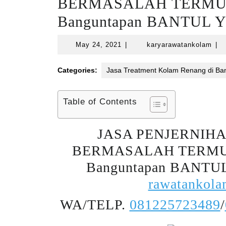
BERMASALAH TERMU
Banguntapan BANTUL
May
kar
May 24, 2021
|
karyarawatankolam
|
24,
2021
Categories:
Jasa Treatment Kolam Renang di Ban
Table of Contents
JASA PENJERNIH
BERMASALAH TERMU
Banguntapan BANTU
rawatankol
WA/TELP.
081225723489
/