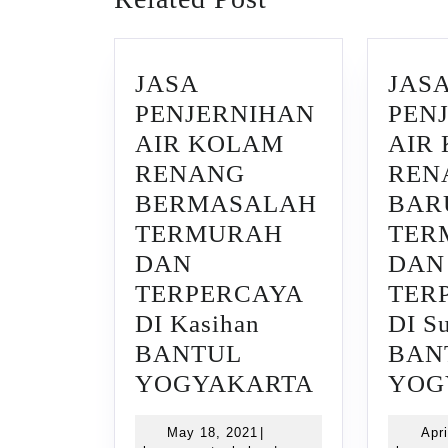
post:
JASA
JAS
PENJERNIHAN
PEN
AIR KOLAM
AIR
RENANG
REN
BERMASALAH
BAR
TERMURAH
TER
DAN
DAN
TERPERCAYA
TER
DI Kasihan
DI S
BANTUL
BAN
JASA
YOGYAKARTA
YOG
PENJERNI
May
May 18, 2021
|
Apri
AIR