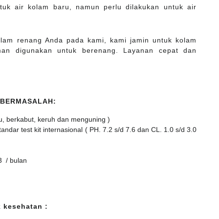
tuk air kolam baru, namun perlu dilakukan untuk air
kolam renang Anda pada kami, kami jamin untuk kolam
man digunakan untuk berenang. Layanan cepat dan
 BERMASALAH:
u, berkabut, keruh dan menguning )
dar test kit internasional ( PH. 7.2 s/d 7.6 dan CL. 1.0 s/d 3.0
3 / bulan
 kesehatan :