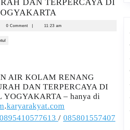
RAH DAN TERPERCAYA DI
 YOGYAKARTA
yarawatankolam
0 Comment
|
11:23 am
tul
AN AIR KOLAM RENANG
RAH DAN TERPERCAYA DI
L YOGYAKARTA – hanya di
am
.
karyarakyat.com
0895410577613
/
085801557407