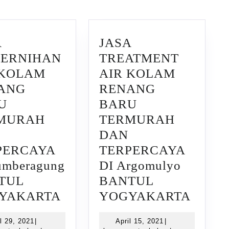
post:
A
JASA
JERNIHAN
TREATMENT
 KOLAM
AIR KOLAM
ANG
RENANG
U
BARU
MURAH
TERMURAH
DAN
PERCAYA
TERPERCAYA
umberagung
DI Argomulyo
TUL
BANTUL
JASA
JASA
YAKARTA
YOGYAKARTA
HAN
PENJERNIHAN
TREA
April
April
l 29, 2021
|
April 15, 2021
|
AIR
AIR