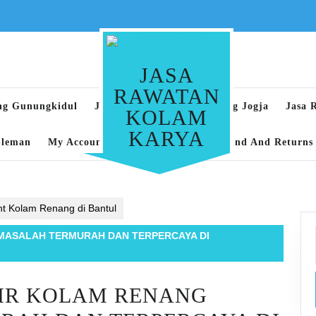
JASA
RAWATAN
ng Gunungkidul
Jasa Rawatan Kolam Renang Jogja
Jasa 
KOLAM
KARYA
Sleman
My Account
Privacy Policy
Refund And Returns 
t Kolam Renang di Bantul
MASALAH TERMURAH DAN TERPERCAYA DI
AIR KOLAM RENANG