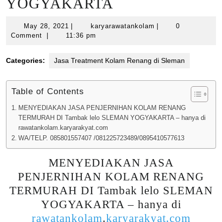
YOGYAKARTA
May
karyarawatankolam
May 28, 2021
|
karyarawatankolam
|
0
28,
Comment
|
11:36 pm
2021
Categories:
Jasa Treatment Kolam Renang di Sleman
Table of Contents
MENYEDIAKAN JASA PENJERNIHAN KOLAM RENANG
TERMURAH DI Tambak lelo SLEMAN YOGYAKARTA – hanya di
rawatankolam.karyarakyat.com
WA/TELP. 085801557407 /081225723489/0895410577613
MENYEDIAKAN JASA
PENJERNIHAN KOLAM RENANG
TERMURAH DI Tambak lelo SLEMAN
YOGYAKARTA – hanya di
rawatankolam
.
karyarakyat.com