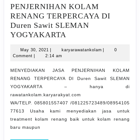
PENJERNIHAN KOLAM
RENANG TERPERCAYA DI
Duren Sawit SLEMAN
MENYEDIAKAN
YOGYAKARTA
JASA
May
karyarawatankola
May 30, 2021
|
karyarawatankolam
|
0
PENJERNIHAN
30,
Comment
|
2:14 am
KOLAM
2021
RENANG
MENYEDIAKAN JASA PENJERNIHAN KOLAM
RENANG TERPERCAYA DI Duren Sawit SLEMAN
TERPERCAYA
YOGYAKARTA – hanya di
DI
rawatankolam.karyarakyat.com
Duren
WA/TELP. 085801557407 /081225723489/08954105
Sawit
77613 Usaha kami menyediakan jasa untuk
SLEMAN
treatment kolam renang baik untuk kolam renang
YOGYAKARTA
baru maupun