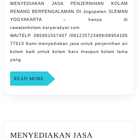
RENANG
MENYEDIAKAN JASA PENJERNIHAN KOLAM
RENANG BERPENGALAMAN DI Jogopaten SLEMAN
BERPENGALAMAN
YOGYAKARTA – hanya di
DI
rawatankolam.karyarakyat.com
Jogopaten
WA/TELP. 085801557407 /081225723489/08954105
SLEMAN
77613 Kami menyediakan jasa untuk perjernihan air
YOGYAKARTA
kolam baik untuk kolam baru maupun kolam lama
yang
READ
READ MORE
MORE
MENYEDIAKAN JASA