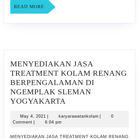
READ
READ MORE
MORE
MENYEDIAKAN JASA
TREATMENT KOLAM RENANG
BERPENGALAMAN DI
NGEMPLAK SLEMAN
MENYEDIAKAN
YOGYAKARTA
JASA
May
karyarawatankolam
May 4, 2021
|
karyarawatankolam
|
0
TREATMENT
4,
Comment
|
6:04 pm
KOLAM
2021
RENANG
MENYEDIAKAN JASA TREATMENT KOLAM RENANG