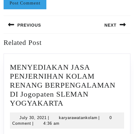
Post
PREVIOUS
NEXT
navigation
Previous
Next
Related Post
post:
post:
MENYEDIAKAN JASA
PENJERNIHAN KOLAM
RENANG BERPENGALAMAN
DI Jogopaten SLEMAN
MENYEDIAKAN
YOGYAKARTA
JASA
July
karyarawatankola
July 30, 2021
|
karyarawatankolam
|
0
PENJERNIHAN
30,
Comment
|
4:36 am
KOLAM
2021