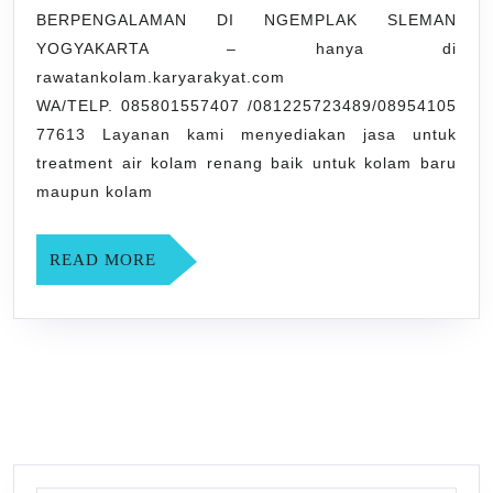
BERPENGALAMAN DI NGEMPLAK SLEMAN
BERPENGALAMAN
YOGYAKARTA – hanya di
DI
rawatankolam.karyarakyat.com
NGEMPLAK
WA/TELP. 085801557407 /081225723489/08954105
SLEMAN
77613 Layanan kami menyediakan jasa untuk
YOGYAKARTA
treatment air kolam renang baik untuk kolam baru
maupun kolam
READ
READ MORE
MORE