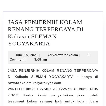
JASA PENJERNIH KOLAM
RENANG TERPERCAYA DI
Kaliasin SLEMAN
JASA
YOGYAKARTA
PENJERNIH
June
karyarawatankol
June 15, 2021
|
karyarawatankolam
|
0
KOLAM
15,
Comment
|
3:08 am
RENANG
2021
TERPERCAYA
JASA PENJERNIH KOLAM RENANG TERPERCAYA
DI Kaliasin SLEMAN YOGYAKARTA – hanya di
DI
rawatankolam.karyarakyat.com
Kaliasin
WA/TELP. 085801557407 /081225723489/08954105
SLEMAN
77613 Usaha kami menyediakan jasa untuk
YOGYAKARTA
treatment kolam renang baik untuk kolam baru