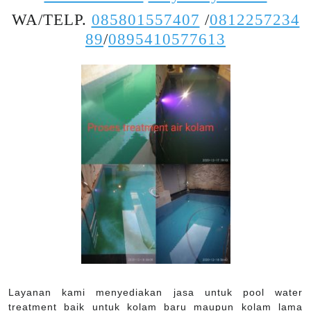
WA/TELP.
085801557407
/
0812257234
89
/
0895410577613
Layanan kami menyediakan jasa untuk pool water
treatment baik untuk kolam baru maupun kolam lama