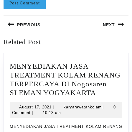
Post
PREVIOUS
NEXT
navigation
Previous
Next
Related Post
post:
post:
MENYEDIAKAN JASA
TREATMENT KOLAM RENANG
TERPERCAYA DI Nogosaren
MENYED
SLEMAN YOGYAKARTA
JASA
August
karyarawatank
August 17, 2021
|
karyarawatankolam
|
0
TREATME
17,
Comment
|
10:13 am
KOLAM
2021
RENANG
MENYEDIAKAN JASA TREATMENT KOLAM RENANG