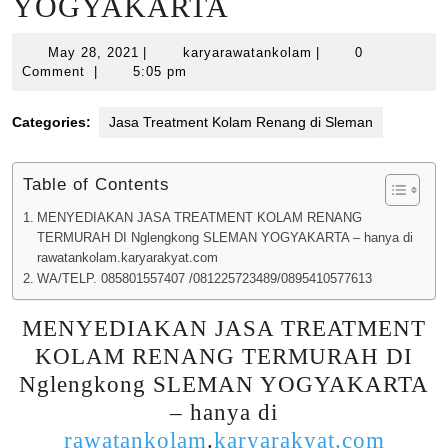
YOGYAKARTA
May
karyarawatankolam
May 28, 2021
|
karyarawatankolam
|
0
28,
Comment
|
5:05 pm
2021
Categories:
Jasa Treatment Kolam Renang di Sleman
Table of Contents
MENYEDIAKAN JASA TREATMENT KOLAM RENANG
TERMURAH DI Nglengkong SLEMAN YOGYAKARTA – hanya di
rawatankolam.karyarakyat.com
WA/TELP. 085801557407 /081225723489/0895410577613
MENYEDIAKAN JASA TREATMENT
KOLAM RENANG TERMURAH DI
Nglengkong SLEMAN YOGYAKARTA
– hanya di
rawatankolam
.
karyarakyat.com