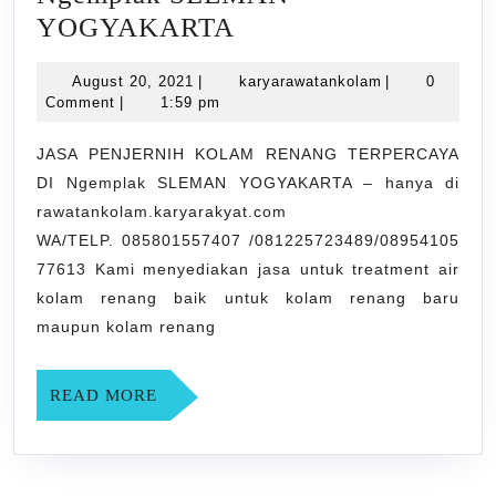
JASA
YOGYAKARTA
PENJERNIH
August
karyarawatank
August 20, 2021
|
karyarawatankolam
|
0
KOLAM
20,
Comment
|
1:59 pm
RENANG
2021
TERPERCAYA
JASA PENJERNIH KOLAM RENANG TERPERCAYA
DI Ngemplak SLEMAN YOGYAKARTA – hanya di
DI
rawatankolam.karyarakyat.com
Ngemplak
WA/TELP. 085801557407 /081225723489/08954105
SLEMAN
77613 Kami menyediakan jasa untuk treatment air
YOGYAKARTA
kolam renang baik untuk kolam renang baru
maupun kolam renang
READ
READ MORE
MORE