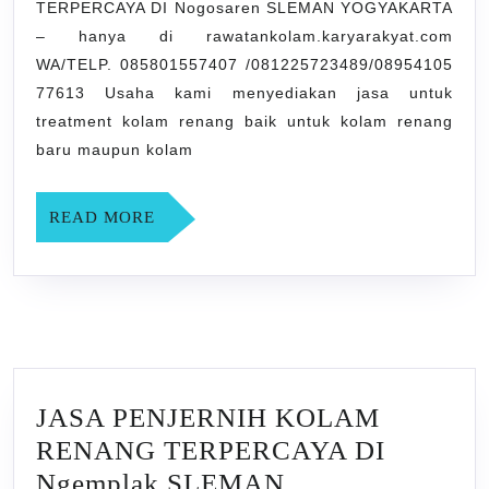
TERPERCAYA DI Nogosaren SLEMAN YOGYAKARTA
TERPERC
– hanya di rawatankolam.karyarakyat.com
DI
WA/TELP. 085801557407 /081225723489/08954105
Nogosaren
77613 Usaha kami menyediakan jasa untuk
SLEMAN
treatment kolam renang baik untuk kolam renang
YOGYAK
baru maupun kolam
READ
READ MORE
MORE
JASA PENJERNIH KOLAM
RENANG TERPERCAYA DI
Ngemplak SLEMAN