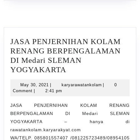
JASA PENJERNIHAN KOLAM
RENANG BERPENGALAMAN
DI Medari SLEMAN
JASA
YOGYAKARTA
PENJERNIHAN
May
karyarawatankola
May 30, 2021
|
karyarawatankolam
|
0
KOLAM
30,
Comment
|
2:41 pm
RENANG
2021
BERPENGALAMAN
JASA PENJERNIHAN KOLAM RENANG
BERPENGALAMAN DI Medari SLEMAN
DI
YOGYAKARTA – hanya di
Medari
rawatankolam.karyarakyat.com
SLEMAN
WA/TELP. 085801557407 /081225723489/08954105