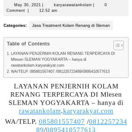
May
karyarawatankolam
May 30, 2021
|
karyarawatankolam
|
0
30,
Comment
|
12:52 am
2021
Categories:
Jasa Treatment Kolam Renang di Sleman
Table of Contents
LAYANAN PENJERNIH KOLAM RENANG TERPERCAYA DI
Mlesen SLEMAN YOGYAKARTA – hanya di
rawatankolam.karyarakyat.com
WA/TELP. 085801557407 /081225723489/0895410577613
LAYANAN PENJERNIH KOLAM
RENANG TERPERCAYA DI Mlesen
SLEMAN YOGYAKARTA – hanya di
rawatankolam
.
karyarakyat.com
WA/TELP.
085801557407
/
0812257234
89
/
0895410577613