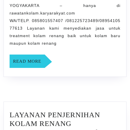
BERPEN
YOGYAKARTA – hanya di
DI
rawatankolam.karyarakyat.com
Kaliabu
WA/TELP. 085801557407 /081225723489/08954105
SLEMAN
77613 Layanan kami menyediakan jasa untuk
YOGYAK
treatment kolam renang baik untuk kolam baru
maupun kolam renang
READ
READ MORE
MORE
LAYANAN PENJERNIHAN
KOLAM RENANG