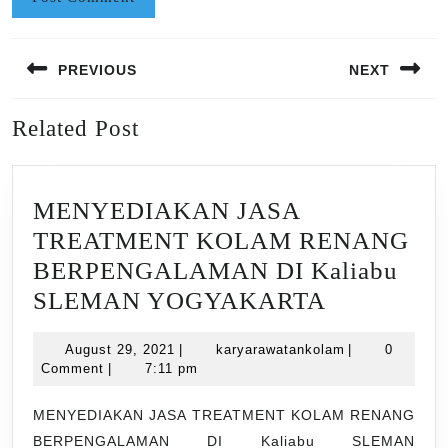
Post
PREVIOUS
NEXT
navigation
Previous
Next
Related Post
post:
post:
MENYEDIAKAN JASA
TREATMENT KOLAM RENANG
BERPENGALAMAN DI Kaliabu
MENYED
SLEMAN YOGYAKARTA
JASA
August
karyarawatank
August 29, 2021
|
karyarawatankolam
|
0
TREATME
29,
Comment
|
7:11 pm
KOLAM
2021
RENANG
MENYEDIAKAN JASA TREATMENT KOLAM RENANG
BERPENGALAMAN DI Kaliabu SLEMAN