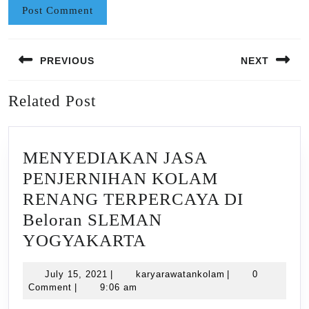
Post
PREVIOUS
NEXT
navigation
Previous
Next
Related Post
post:
post:
MENYEDIAKAN JASA
PENJERNIHAN KOLAM
RENANG TERPERCAYA DI
Beloran SLEMAN
MENYEDIAKAN
YOGYAKARTA
JASA
July
karyarawatankola
July 15, 2021
|
karyarawatankolam
|
0
PENJERNIHAN
15,
Comment
|
9:06 am
KOLAM
2021