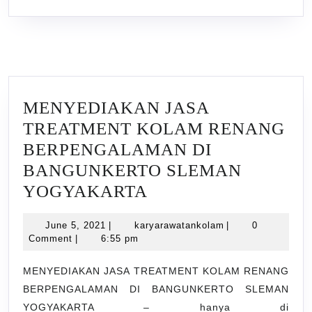
MENYEDIAKAN JASA
TREATMENT KOLAM RENANG
BERPENGALAMAN DI
BANGUNKERTO SLEMAN
MENYEDIAKAN
YOGYAKARTA
JASA
June
karyarawatankola
June 5, 2021
|
karyarawatankolam
|
0
TREATMENT
5,
Comment
|
6:55 pm
KOLAM
2021
RENANG
MENYEDIAKAN JASA TREATMENT KOLAM RENANG
BERPENGALAMAN DI BANGUNKERTO SLEMAN
BERPENGALAMAN
YOGYAKARTA – hanya di