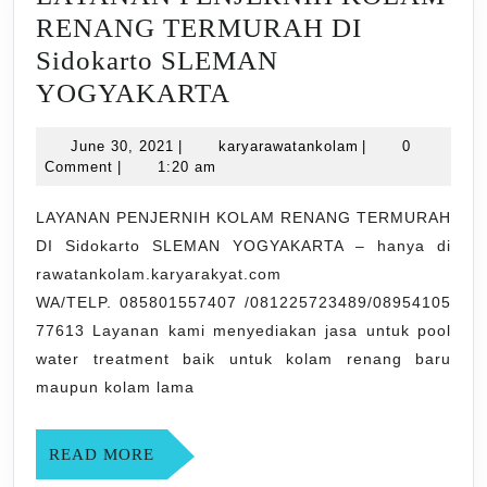
RENANG TERMURAH DI
Sidokarto SLEMAN
LAYANAN
YOGYAKARTA
PENJERNIH
June
karyarawatankol
June 30, 2021
|
karyarawatankolam
|
0
KOLAM
30,
Comment
|
1:20 am
RENANG
2021
TERMURAH
LAYANAN PENJERNIH KOLAM RENANG TERMURAH
DI Sidokarto SLEMAN YOGYAKARTA – hanya di
DI
rawatankolam.karyarakyat.com
Sidokarto
WA/TELP. 085801557407 /081225723489/08954105
SLEMAN
77613 Layanan kami menyediakan jasa untuk pool
YOGYAKARTA
water treatment baik untuk kolam renang baru
maupun kolam lama
READ
READ MORE
MORE