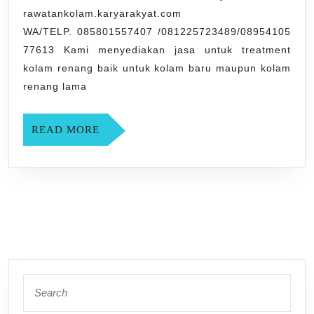
DI
rawatankolam.karyarakyat.com
BANGUNKERTO
WA/TELP. 085801557407 /081225723489/08954105
SLEMAN
77613 Kami menyediakan jasa untuk treatment
YOGYAKARTA
kolam renang baik untuk kolam baru maupun kolam
renang lama
READ
READ MORE
MORE
Search
for: