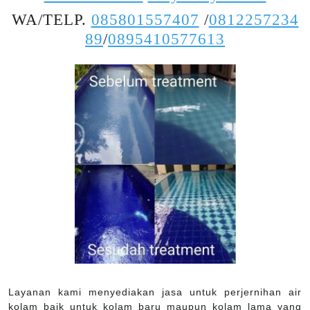
WA/TELP.
085801557407
/
0812257234
89
/
0895410577613
Layanan kami menyediakan jasa untuk perjernihan air
kolam baik untuk kolam baru maupun kolam lama yang