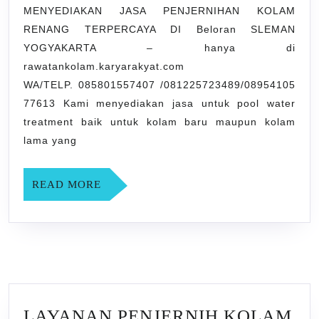
RENANG
MENYEDIAKAN JASA PENJERNIHAN KOLAM
RENANG TERPERCAYA DI Beloran SLEMAN
TERPERCAYA
YOGYAKARTA – hanya di
DI
rawatankolam.karyarakyat.com
Beloran
WA/TELP. 085801557407 /081225723489/08954105
SLEMAN
77613 Kami menyediakan jasa untuk pool water
YOGYAKARTA
treatment baik untuk kolam baru maupun kolam
lama yang
READ
READ MORE
MORE
LAYANAN PENJERNIH KOLAM