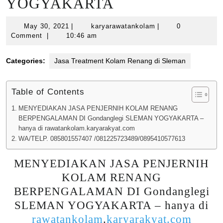
YOGYAKARTA
May
karyarawatankolam
May 30, 2021
|
karyarawatankolam
|
0
30,
Comment
|
10:46 am
2021
Categories:
Jasa Treatment Kolam Renang di Sleman
Table of Contents
MENYEDIAKAN JASA PENJERNIH KOLAM RENANG
BERPENGALAMAN DI Gondanglegi SLEMAN YOGYAKARTA –
hanya di rawatankolam.karyarakyat.com
WA/TELP. 085801557407 /081225723489/0895410577613
MENYEDIAKAN JASA PENJERNIH
KOLAM RENANG
BERPENGALAMAN DI Gondanglegi
SLEMAN YOGYAKARTA – hanya di
rawatankolam
.
karyarakyat.com