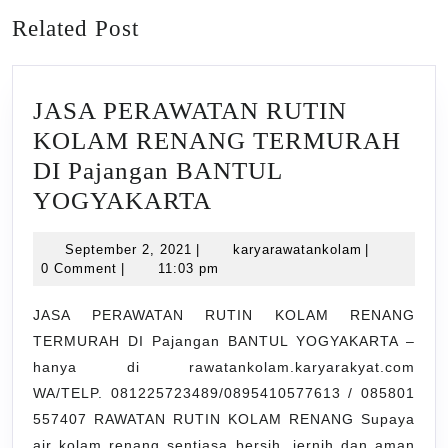
Previous
Next
Related Post
post:
post:
JASA PERAWATAN RUTIN
KOLAM RENANG TERMURAH
DI Pajangan BANTUL
JASA
YOGYAKARTA
PERAWATAN
September
karyarawata
September 2, 2021
|
karyarawatankolam
|
RUTIN
2,
0 Comment
|
11:03 pm
KOLAM
2021
RENANG
JASA PERAWATAN RUTIN KOLAM RENANG
TERMURAH DI Pajangan BANTUL YOGYAKARTA –
TERMURAH
hanya di rawatankolam.karyarakyat.com
DI
WA/TELP. 081225723489/0895410577613 / 085801
Pajangan
557407 RAWATAN RUTIN KOLAM RENANG Supaya
BANTUL
air kolam renang sentiasa bersih, jernih dan aman