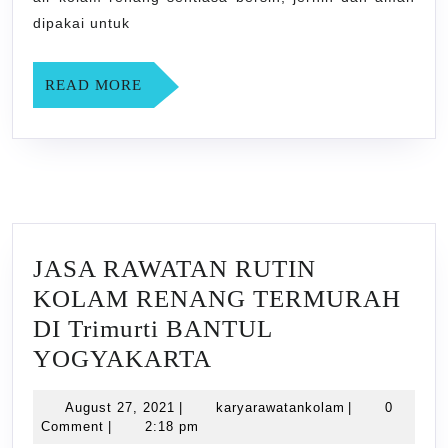
YOGYAKARTA
dipakai untuk
READ
READ MORE
MORE
JASA RAWATAN RUTIN
KOLAM RENANG TERMURAH
DI Trimurti BANTUL
JASA
YOGYAKARTA
RAWATAN
August
karyarawatank
August 27, 2021
|
karyarawatankolam
|
0
RUTIN
27,
Comment
|
2:18 pm
KOLAM
2021