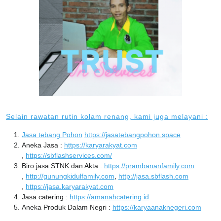
Selain rawatan rutin kolam renang, kami juga melayani :
Jasa tebang Pohon
https://jasatebangpohon.space
Aneka Jasa :
https://karyarakyat.com
,
https://sbflashservices.com/
Biro jasa STNK dan Akta :
https://prambananfamily.com
,
http://gunungkidulfamily.com
,
http://jasa.sbflash.com
,
https://jasa.karyarakyat.com
Jasa catering :
https://amanahcatering.id
Aneka Produk Dalam Negri :
https://karyaanaknegeri.com