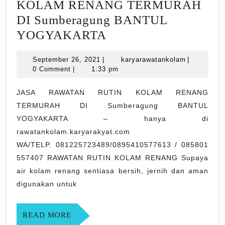
KOLAM RENANG TERMURAH
DI Sumberagung BANTUL
JASA
YOGYAKARTA
RAWATAN
September
karyarawat
September 26, 2021
|
karyarawatankolam
|
RUTIN
26,
0 Comment
|
1:33 pm
KOLAM
2021
RENANG
JASA RAWATAN RUTIN KOLAM RENANG
TERMURAH DI Sumberagung BANTUL
TERMURAH
YOGYAKARTA – hanya di
DI
rawatankolam.karyarakyat.com
Sumberagung
WA/TELP. 081225723489/0895410577613 / 085801
BANTUL
557407 RAWATAN RUTIN KOLAM RENANG Supaya
YOGYAKARTA
air kolam renang sentiasa bersih, jernih dan aman
digunakan untuk
READ
READ MORE