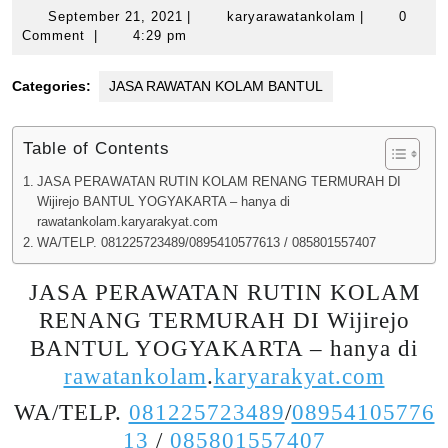
September
karyarawatan
September 21, 2021
|
karyarawatankolam
|
0
21,
Comment
|
4:29 pm
2021
Categories:
JASA RAWATAN KOLAM BANTUL
Table of Contents
JASA PERAWATAN RUTIN KOLAM RENANG TERMURAH DI
Wijirejo BANTUL YOGYAKARTA – hanya di
rawatankolam.karyarakyat.com
WA/TELP. 081225723489/0895410577613 / 085801557407
JASA PERAWATAN RUTIN KOLAM
RENANG TERMURAH DI Wijirejo
BANTUL YOGYAKARTA – hanya di
rawatankolam
.
karyarakyat.com
WA/TELP.
081225723489
/
08954105776
13
/
085801557407