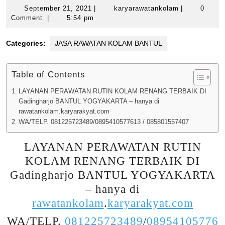
September
karyarawatan
September 21, 2021
|
karyarawatankolam
|
0
21,
Comment
|
5:54 pm
2021
Categories:
JASA RAWATAN KOLAM BANTUL
Table of Contents
LAYANAN PERAWATAN RUTIN KOLAM RENANG TERBAIK DI
Gadingharjo BANTUL YOGYAKARTA – hanya di
rawatankolam.karyarakyat.com
WA/TELP. 081225723489/0895410577613 / 085801557407
LAYANAN PERAWATAN RUTIN
KOLAM RENANG TERBAIK DI
Gadingharjo BANTUL YOGYAKARTA
– hanya di
rawatankolam
.
karyarakyat.com
WA/TELP.
081225723489
/
08954105776