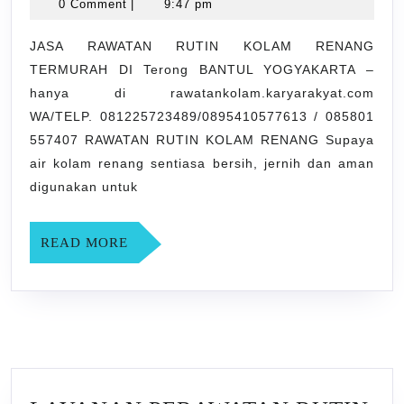
17,
0 Comment
|
9:47 pm
KOLAM
2021
RENANG
JASA RAWATAN RUTIN KOLAM RENANG
TERMURAH DI Terong BANTUL YOGYAKARTA –
TERMURAH
hanya di rawatankolam.karyarakyat.com
DI
WA/TELP. 081225723489/0895410577613 / 085801
Terong
557407 RAWATAN RUTIN KOLAM RENANG Supaya
BANTUL
air kolam renang sentiasa bersih, jernih dan aman
YOGYAKARTA
digunakan untuk
READ
READ MORE
MORE