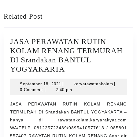
navigation
Previous
Next
Related Post
post:
post:
JASA PERAWATAN RUTIN
KOLAM RENANG TERMURAH
DI Srandakan BANTUL
JASA
YOGYAKARTA
PERAWATAN
September
karyarawat
September 18, 2021
|
karyarawatankolam
|
RUTIN
18,
0 Comment
|
2:40 pm
KOLAM
2021
RENANG
JASA PERAWATAN RUTIN KOLAM RENANG
TERMURAH DI Srandakan BANTUL YOGYAKARTA –
TERMURAH
hanya di rawatankolam.karyarakyat.com
DI
WA/TELP. 081225723489/0895410577613 / 085801
Srandakan
557407 RAWATAN RUTIN KOLAM RENANG Agar air