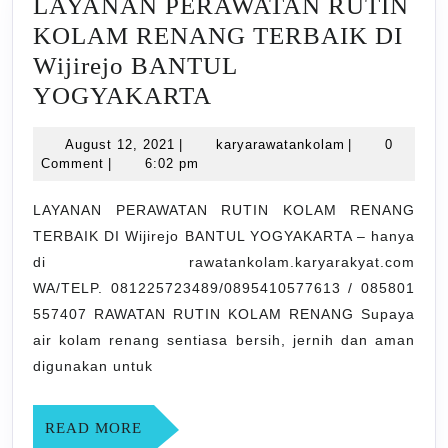
LAYANAN PERAWATAN RUTIN
KOLAM RENANG TERBAIK DI
Wijirejo BANTUL
LAYANAN
YOGYAKARTA
PERAWATAN
August
karyarawatank
August 12, 2021
|
karyarawatankolam
|
0
RUTIN
12,
Comment
|
6:02 pm
KOLAM
2021
RENANG
LAYANAN PERAWATAN RUTIN KOLAM RENANG
TERBAIK DI Wijirejo BANTUL YOGYAKARTA – hanya
TERBAIK
di rawatankolam.karyarakyat.com
DI
WA/TELP. 081225723489/0895410577613 / 085801
Wijirejo
557407 RAWATAN RUTIN KOLAM RENANG Supaya
BANTUL
air kolam renang sentiasa bersih, jernih dan aman
YOGYAKARTA
digunakan untuk
READ
READ MORE