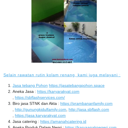
Selain rawatan rutin kolam renang, kami juga melayani :
Jasa tebang Pohon
https://jasatebangpohon.space
Aneka Jasa :
https://karyarakyat.com
,
https://sbflashservices.com/
Biro jasa STNK dan Akta :
https://prambananfamily.com
,
http://gunungkidulfamily.com
,
http://jasa.sbflash.com
,
https://jasa.karyarakyat.com
Jasa catering :
https://amanahcatering.id
Aneka Produk Dalam Negri :
https://karyaanaknegeri.com