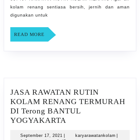
BANTUL
kolam renang sentiasa bersih, jernih dan aman
YOGYAKARTA
digunakan untuk
READ
READ MORE
MORE
JASA RAWATAN RUTIN
KOLAM RENANG TERMURAH
DI Terong BANTUL
JASA
YOGYAKARTA
RAWATAN
September
karyarawat
September 17, 2021
|
karyarawatankolam
|
RUTIN