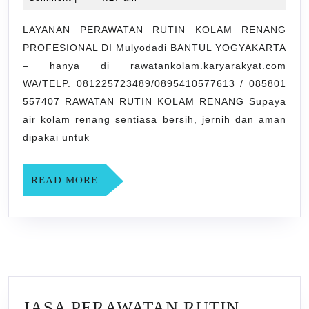
KOLAM
2021
RENANG
LAYANAN PERAWATAN RUTIN KOLAM RENANG
PROFESIONAL DI Mulyodadi BANTUL YOGYAKARTA
PROFESI
– hanya di rawatankolam.karyarakyat.com
DI
WA/TELP. 081225723489/0895410577613 / 085801
Mulyodadi
557407 RAWATAN RUTIN KOLAM RENANG Supaya
BANTUL
air kolam renang sentiasa bersih, jernih dan aman
YOGYAK
dipakai untuk
READ
READ MORE
MORE
JASA PERAWATAN RUTIN