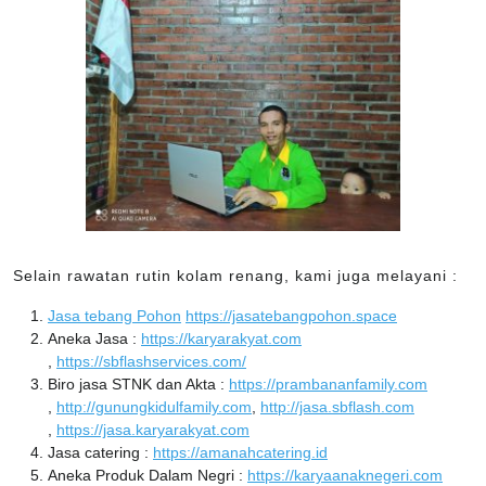
Selain rawatan rutin kolam renang, kami juga melayani :
Jasa tebang Pohon
https://jasatebangpohon.space
Aneka Jasa :
https://karyarakyat.com
,
https://sbflashservices.com/
Biro jasa STNK dan Akta :
https://prambananfamily.com
,
http://gunungkidulfamily.com
,
http://jasa.sbflash.com
,
https://jasa.karyarakyat.com
Jasa catering :
https://amanahcatering.id
Aneka Produk Dalam Negri :
https://karyaanaknegeri.com