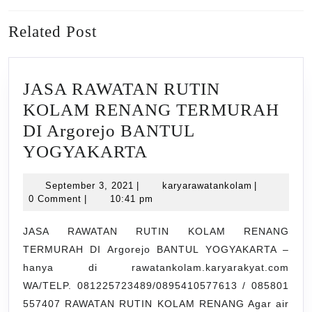
Previous
Next
Related Post
post:
post:
JASA RAWATAN RUTIN
KOLAM RENANG TERMURAH
DI Argorejo BANTUL
JASA
YOGYAKARTA
RAWATAN
September
karyarawata
September 3, 2021
|
karyarawatankolam
|
RUTIN
3,
0 Comment
|
10:41 pm
KOLAM
2021
RENANG
JASA RAWATAN RUTIN KOLAM RENANG
TERMURAH DI Argorejo BANTUL YOGYAKARTA –
TERMURAH
hanya di rawatankolam.karyarakyat.com
DI
WA/TELP. 081225723489/0895410577613 / 085801
Argorejo
557407 RAWATAN RUTIN KOLAM RENANG Agar air