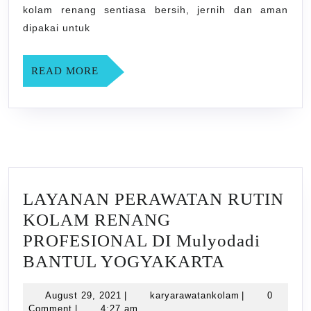
BANTUL
kolam renang sentiasa bersih, jernih dan aman
YOGYAKARTA
dipakai untuk
READ
READ MORE
MORE
LAYANAN PERAWATAN RUTIN
KOLAM RENANG
PROFESIONAL DI Mulyodadi
LAYANAN
BANTUL YOGYAKARTA
PERAWAT
August
karyarawatank
August 29, 2021
|
karyarawatankolam
|
0
RUTIN
29,
Comment
|
4:27 am