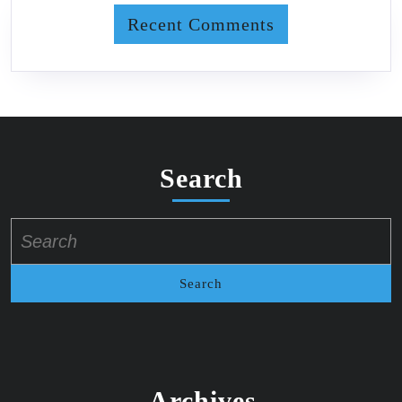
Recent Comments
Search
Search
for:
Archives