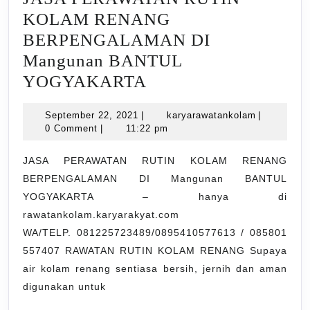
KOLAM RENANG
BERPENGALAMAN DI
Mangunan BANTUL
JASA
YOGYAKARTA
PERAWATAN
September
karyarawat
September 22, 2021
|
karyarawatankolam
|
RUTIN
22,
0 Comment
|
11:22 pm
KOLAM
2021
RENANG
JASA PERAWATAN RUTIN KOLAM RENANG
BERPENGALAMAN DI Mangunan BANTUL
BERPENGALAMAN
YOGYAKARTA – hanya di
DI
rawatankolam.karyarakyat.com
Mangunan
WA/TELP. 081225723489/0895410577613 / 085801
BANTUL
557407 RAWATAN RUTIN KOLAM RENANG Supaya
YOGYAKARTA
air kolam renang sentiasa bersih, jernih dan aman
digunakan untuk