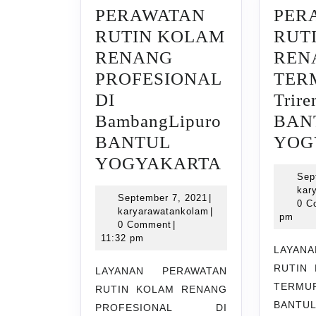
PERAWATAN
PER
RUTIN KOLAM
RUT
RENANG
REN
PROFESIONAL
TER
DI
Trir
BambangLipuro
BAN
BANTUL
YOG
LAYANAN
YOGYAKARTA
Sep
PERAWAT
kar
September
September 7, 2021
|
RUTIN
0 C
7,
karyarawatankolam
karyarawatankolam
|
pm
KOLAM
2021
0 Comment
|
11:32 pm
RENANG
LAYAN
PROFESIO
RUTIN
LAYANAN PERAWATAN
DI
TERMUR
RUTIN KOLAM RENANG
BANTUL
BambangLi
PROFESIONAL DI