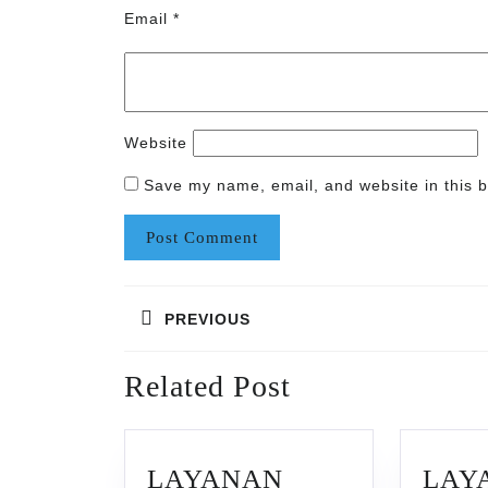
Email
*
Website
Save my name, email, and website in this b
Post
PREVIOUS
navigation
Previous
Related Post
post:
LAYANAN
LAY