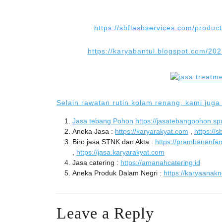
https://sbflashservices.com/produc
https://karyabantul.blogspot.com/202
Selain rawatan rutin kolam renang, kami juga
Jasa tebang Pohon
https://jasatebangpohon.sp
Aneka Jasa :
https://karyarakyat.com
,
https://
Biro jasa STNK dan Akta :
https://prambananfa
,
https://jasa.karyarakyat.com
Jasa catering :
https://amanahcatering.id
Aneka Produk Dalam Negri :
https://karyaanak
Leave a Reply