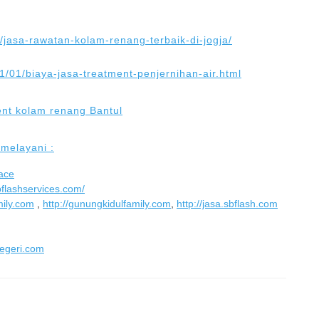
t/jasa-rawatan-kolam-renang-terbaik-di-jogja/
1/01/biaya-jasa-treatment-penjernihan-air.html
 melayani :
ace
sbflashservices.com/
mily.com
,
http://gunungkidulfamily.com
,
http://jasa.sbflash.com
negeri.com