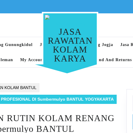
JASA
RAWATAN
ng Gunungkidul
Jasa Rawatan Kolam Renang Jogja
Jasa 
KOLAM
KARYA
Sleman
My Account
Privacy Policy
Refund And Returns 
AN KOLAM BANTUL
PROFESIONAL DI Sumbermulyo BANTUL YOGYAKARTA
N RUTIN KOLAM RENANG
bermulyo BANTUL