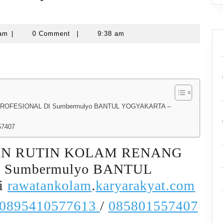
karyarawatankolam
lam
|
0 Comment
|
9:38 am
OFESIONAL DI Sumbermulyo BANTUL YOGYAKARTA –
57407
N RUTIN KOLAM RENANG
 Sumbermulyo BANTUL
i
rawatankolam
.
karyarakyat.com
0895410577613
/
085801557407