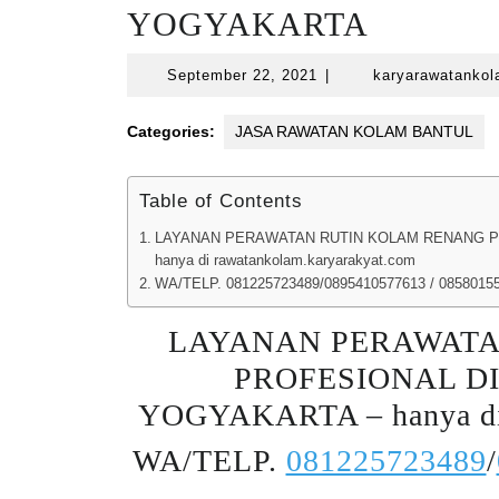
YOGYAKARTA
September
September 22, 2021
|
karyarawatanko
22,
2021
Categories:
JASA RAWATAN KOLAM BANTUL
Table of Contents
LAYANAN PERAWATAN RUTIN KOLAM RENANG PR
hanya di rawatankolam.karyarakyat.com
WA/TELP. 081225723489/0895410577613 / 0858015
LAYANAN PERAWATA
PROFESIONAL DI
YOGYAKARTA – hanya d
WA/TELP.
081225723489
/