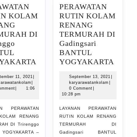
AWATAN
PERAWATAN
IN KOLAM
RUTIN KOLAM
ANG
RENANG
MURAH DI
TERMURAH DI
enggo
Gadingsari
TUL
BANTUL
LAYANAN
LAYA
YAKARTA
YOGYAKARTA
PERAWATAN
PERA
September
September
tember 11, 2021
|
September 13, 2021
|
AN
RUTIN
RUTI
karyarawatankolam
11,
karyarawatan
13,
yarawatankolam
|
karyarawatankolam
|
KOLAM
KOL
2021
2021
omment
|
1:06
0 Comment
|
10:28 pm
RENANG
RENA
TERMURAH
TERM
AN PERAWATAN
LAYANAN PERAWATAN
NAL
DI
DI
 KOLAM RENANG
RUTIN KOLAM RENANG
Trirenggo
Gading
AH DI Trirenggo
TERMURAH DI
 YOGYAKARTA –
Gadingsari BANTUL
puro
BANTUL
BANT