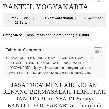
BANTUL YOGYAKARTA
May
karyarawatankolam
May 3, 2021
|
karyarawatankolam
|
0 Comment
3,
|
11:12 am
2021
Categories:
Jasa Treatment Kolam Renang di Bantul
Table of Contents
JASA TREATMENT AIR KOLAM RENANG BERMASALAH
TERMURAH DAN TERPERCAYA DI Sedayu BANTUL
YOGYAKARTA – hanya di rawatankolam.karyarakyat.com
WA/TELP. 081225723489/0895410577613 / 085801557407
JASA TREATMENT AIR KOLAM
RENANG BERMASALAH TERMURAH
DAN TERPERCAYA DI Sedayu
BANTUL YOGYAKARTA – hanya di