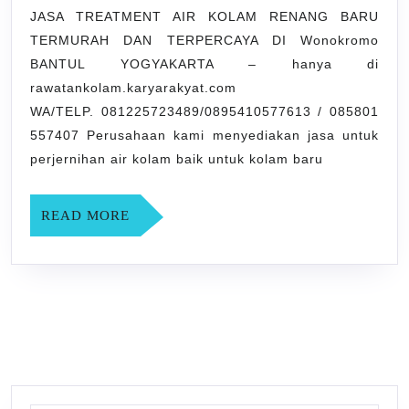
RENANG
JASA TREATMENT AIR KOLAM RENANG BARU
TERMURAH DAN TERPERCAYA DI Wonokromo
BARU
BANTUL YOGYAKARTA – hanya di
TERMURAH
rawatankolam.karyarakyat.com
DAN
WA/TELP. 081225723489/0895410577613 / 085801
TERPERCAYA
557407 Perusahaan kami menyediakan jasa untuk
DI
perjernihan air kolam baik untuk kolam baru
Wonokromo
BANTUL
READ
READ MORE
MORE
YOGYAKARTA