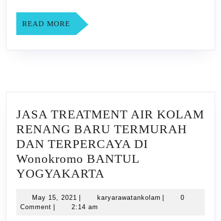
Potorono
BANTUL
READ
READ MORE
MORE
YOGYAK
JASA TREATMENT AIR KOLAM
RENANG BARU TERMURAH
DAN TERPERCAYA DI
Wonokromo BANTUL
JASA
YOGYAKARTA
TREATMENT
May
karyarawatankola
May 15, 2021
|
karyarawatankolam
|
0
AIR
15,
Comment
|
2:14 am
KOLAM
2021