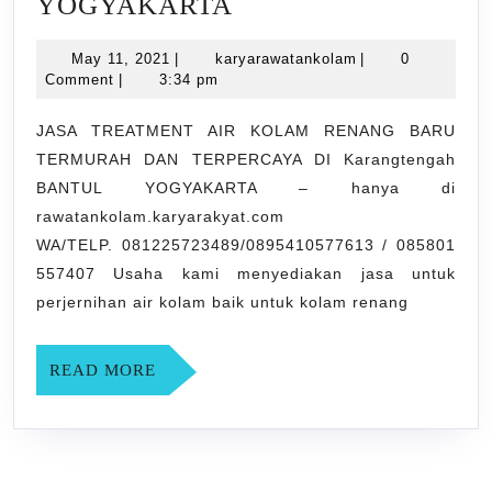
JASA
YOGYAKARTA
TREATMENT
May
karyarawatankola
May 11, 2021
|
karyarawatankolam
|
0
AIR
11,
Comment
|
3:34 pm
KOLAM
2021
RENANG
JASA TREATMENT AIR KOLAM RENANG BARU
TERMURAH DAN TERPERCAYA DI Karangtengah
BARU
BANTUL YOGYAKARTA – hanya di
TERMURAH
rawatankolam.karyarakyat.com
DAN
WA/TELP. 081225723489/0895410577613 / 085801
TERPERCAYA
557407 Usaha kami menyediakan jasa untuk
DI
perjernihan air kolam baik untuk kolam renang
Karangtengah
BANTUL
READ
READ MORE
MORE
YOGYAKARTA