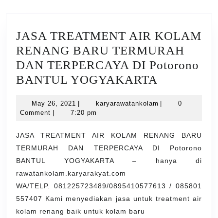
JASA TREATMENT AIR KOLAM
RENANG BARU TERMURAH
DAN TERPERCAYA DI Potorono
JASA
BANTUL YOGYAKARTA
TREATME
May
karyarawatankola
May 26, 2021
|
karyarawatankolam
|
0
AIR
26,
Comment
|
7:20 pm
KOLAM
2021
RENANG
JASA TREATMENT AIR KOLAM RENANG BARU
TERMURAH DAN TERPERCAYA DI Potorono
BARU
BANTUL YOGYAKARTA – hanya di
TERMUR
rawatankolam.karyarakyat.com
DAN
WA/TELP. 081225723489/0895410577613 / 085801
TERPERC
557407 Kami menyediakan jasa untuk treatment air
DI
kolam renang baik untuk kolam baru