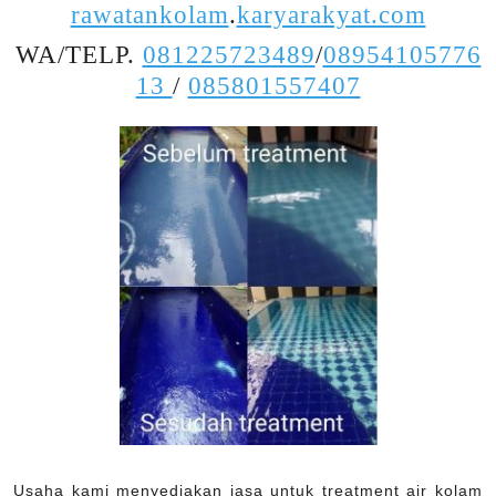
rawatankolam
.
karyarakyat.com
WA/TELP.
081225723489
/
08954105776
13
/
085801557407
Usaha kami menyediakan jasa untuk treatment air kolam